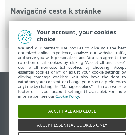
Navigačná cesta k stránke
ESET Online pomocník
>
ESET PROTECT
On-Prem
>
Špecifikácie
>
Podporované
Your account, your cookies
operačné systémy
> Linux
choice
We and our partners use cookies to give you the best
optimized online experience, analyze our website traffic,
and serve you with personalized ads. You can agree to the
collection of all cookies by clicking "Accept all and close",
decline all non-essential cookies by choosing "Accept
essential cookies only", or adjust your cookie settings by
clicking "Manage cookies". You also have the right to
withdraw your consent or change your cookie preferences
Zobraziť stránku ako na počítači
anytime by clicking the "Manage cookies" link in our website
footer or in your account settings (if available). For more
End of Life
information, see our
Cookie Policy
.
Databáza znalostí ESET
ESET Fórum
ACCEPT ALL AND CLOSE
ESET Status Portal
Technická podpora
ACCEPT ESSENTIAL COOKIES ONLY