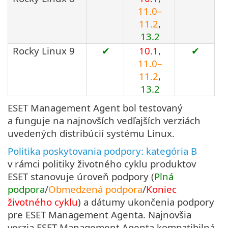
11.0–
11.2
,
13.2
Rocky Linux 9
✔
10.1
,
✔
11.0–
11.2
,
13.2
ESET Management Agent bol testovaný
a funguje na najnovších vedľajších verziách
uvedených distribúcií systému Linux.
Politika poskytovania podpory: kategória B
v rámci politiky životného cyklu produktov
ESET stanovuje úroveň podpory (
Plná
podpora
/
Obmedzená podpora
/
Koniec
životného cyklu
) a dátumy ukončenia podpory
pre ESET Management Agenta. Najnovšia
verzia ESET Management Agenta kompatibilná