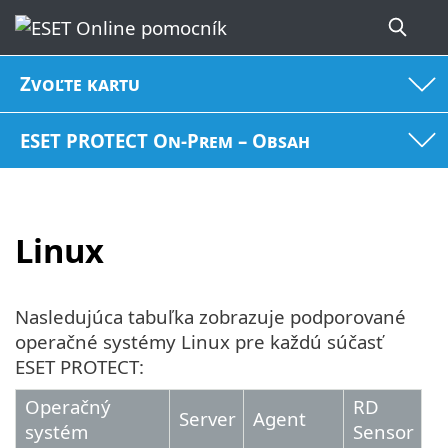
Zvoľte kartu
ESET PROTECT On-Prem – Obsah
Linux
Nasledujúca tabuľka zobrazuje podporované
operačné systémy Linux pre každú súčasť
ESET PROTECT:
Operačný
RD
Server
Agent
systém
Sensor