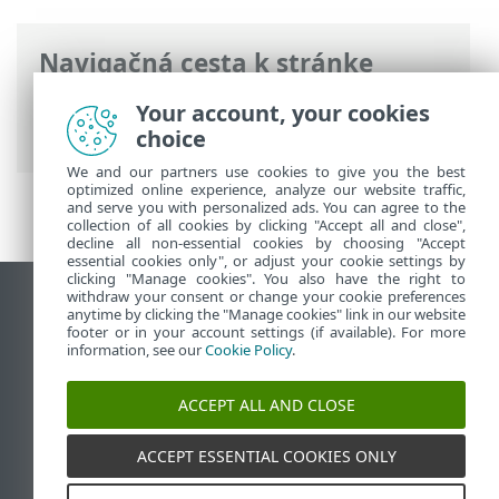
Navigačná cesta k stránke
ESET Online pomocník
>
ESET PROTECT
Your account, your cookies
On-Prem
>
Úvod
choice
We and our partners use cookies to give you the best
optimized online experience, analyze our website traffic,
and serve you with personalized ads. You can agree to the
collection of all cookies by clicking "Accept all and close",
decline all non-essential cookies by choosing "Accept
essential cookies only", or adjust your cookie settings by
clicking "Manage cookies". You also have the right to
withdraw your consent or change your cookie preferences
Zobraziť stránku ako na počítači
anytime by clicking the "Manage cookies" link in our website
footer or in your account settings (if available). For more
End of Life
information, see our
Cookie Policy
.
Databáza znalostí ESET
ESET Fórum
ACCEPT ALL AND CLOSE
ESET Status Portal
Technická podpora
ACCEPT ESSENTIAL COOKIES ONLY