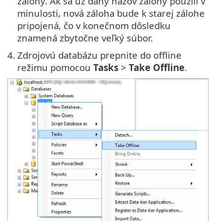
zálohy. Ak sa už daný názov zálohy použili v
minulosti, nová záloha bude k starej zálohe
pripojená, čo v konečnom dôsledku
znamená zbytočne veľký súbor.
4.
Zdrojovú databázu prepnite do offline
režimu pomocou
Tasks
>
Take Offline
.