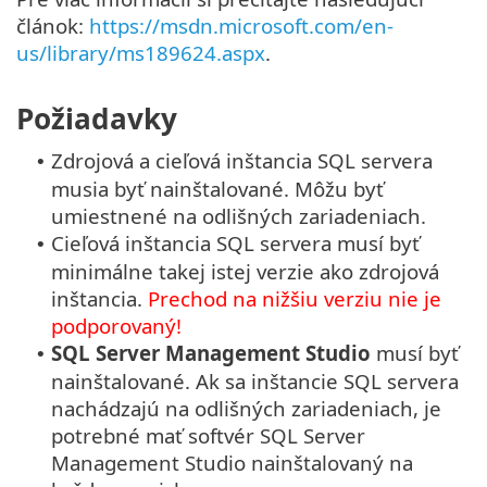
článok:
https://msdn.microsoft.com/en-
us/library/ms189624.aspx
.
Požiadavky
Zdrojová a cieľová inštancia SQL servera
•
musia byť nainštalované. Môžu byť
umiestnené na odlišných zariadeniach.
Cieľová inštancia SQL servera musí byť
•
minimálne takej istej verzie ako zdrojová
inštancia.
Prechod na nižšiu verziu nie je
podporovaný!
SQL Server Management Studio
musí byť
•
nainštalované. Ak sa inštancie SQL servera
nachádzajú na odlišných zariadeniach, je
potrebné mať softvér SQL Server
Management Studio nainštalovaný na