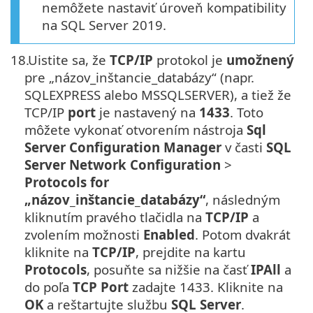
nemôžete nastaviť úroveň kompatibility
na SQL Server 2019.
18.
Uistite sa, že
TCP/IP
protokol je
umožnený
pre „názov_inštancie_databázy“ (napr.
SQLEXPRESS alebo MSSQLSERVER), a tiež že
TCP/IP
port
je nastavený na
1433
. Toto
môžete vykonať otvorením nástroja
Sql
Server Configuration Manager
v časti
SQL
Server Network Configuration
>
Protocols for
„názov_inštancie_databázy“
, následným
kliknutím pravého tlačidla na
TCP/IP
a
zvolením možnosti
Enabled
. Potom dvakrát
kliknite na
TCP/IP
, prejdite na kartu
Protocols
, posuňte sa nižšie na časť
IPAll
a
do poľa
TCP Port
zadajte 1433. Kliknite na
OK
a reštartujte službu
SQL Server
.