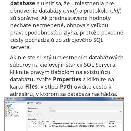
database
a uistiť sa, že umiestnenia pre
obnovenie databázy (
.mdf
) a protokolu (
.ldf
)
sú správne. Ak prednastavené hodnoty
necháte nezmenené, obnova s veľkou
pravdepodobnosťou zlyhá, pretože pôvodné
cesty pochádzajú zo zdrojového SQL
servera.
Ak nie ste si istý umiestnením databázových
súborov na cieľovej inštancii SQL Servera,
kliknite pravým tlačidlom na existujúcu
databázu, zvoľte
Properties
a kliknite na
kartu
Files
. V stĺpci
Path
uvidíte cestu k
adresáru, v ktorom sa databáza nachádza.