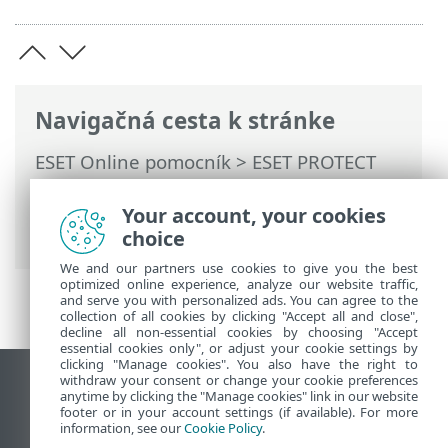
Navigačná cesta k stránke
ESET Online pomocník
>
ESET PROTECT
On-Prem
>
Migrácia a preinštalovanie
>
ESET PROTECTMigrácia databázy
> Proces
Your account, your cookies
migrácie pre Microsoft SQL Server
choice
We and our partners use cookies to give you the best
optimized online experience, analyze our website traffic,
and serve you with personalized ads. You can agree to the
collection of all cookies by clicking "Accept all and close",
decline all non-essential cookies by choosing "Accept
essential cookies only", or adjust your cookie settings by
clicking "Manage cookies". You also have the right to
withdraw your consent or change your cookie preferences
Zobraziť stránku ako na počítači
anytime by clicking the "Manage cookies" link in our website
footer or in your account settings (if available). For more
End of Life
information, see our
Cookie Policy
.
Databáza znalostí ESET