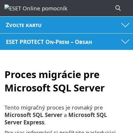
Zvoľte kartu
ESET PROTECT On-Prem – Obsah
Proces migrácie pre
Microsoft SQL Server
Tento migračný proces je rovnaký pre
Microsoft SQL Server
a
Microsoft SQL
Server Express
.
Pre viac informácií si prečítajte nasledujúci