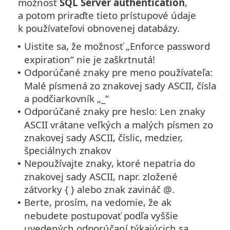
možnosť
SQL Server authentication
,
a potom priraďte tieto prístupové údaje
k používateľovi obnovenej databázy.
Uistite sa, že možnosť „Enforce password
•
expiration“ nie je zaškrtnutá!
Odporúčané znaky pre meno používateľa:
•
Malé písmená zo znakovej sady ASCII, čísla
a podčiarkovník „_“
Odporúčané znaky pre heslo: Len znaky
•
ASCII vrátane veľkých a malých písmen zo
znakovej sady ASCII, číslic, medzier,
špeciálnych znakov
Nepoužívajte znaky, ktoré nepatria do
•
znakovej sady ASCII, napr. zložené
zátvorky { } alebo znak zavináč @.
Berte, prosím, na vedomie, že ak
•
nebudete postupovať podľa vyššie
uvedených odporúčaní týkajúcich sa