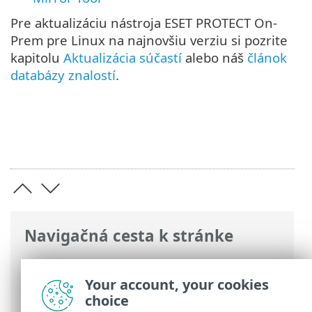
Pre aktualizáciu nástroja ESET PROTECT On-
Prem pre Linux na najnovšiu verziu si pozrite
kapitolu
Aktualizácia súčastí
alebo náš
článok
databázy znalostí
.
Navigačná cesta k stránke
ESET Online pomocník
>
ESET PROTECT
On-Prem
>
Inštalácia
> Inštalácia súčastí
Your account, your cookies
na systéme Linux
choice