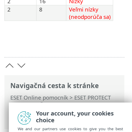
2
16
Nízky
2
8
Veľmi nízky
(neodporúča sa)
Navigačná cesta k stránke
ESET Online pomocník
>
ESET PROTECT
On-Prem
>
Špecifikácie
>
Hardvér a
škálovateľnosť infraštruktúry
>
Your account, your cookies
Nasadenie pre 10 000 klientov
choice
We and our partners use cookies to give you the best