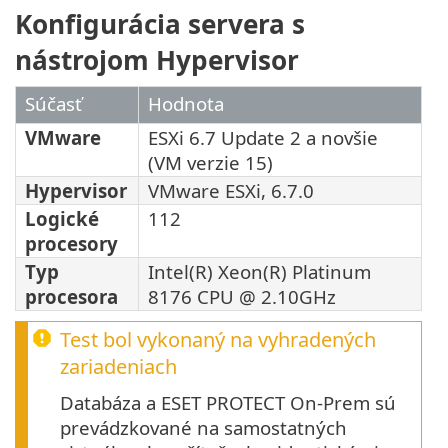
Konfigurácia servera s
nástrojom Hypervisor
Súčasť
Hodnota
VMware
ESXi 6.7 Update 2 a novšie
(VM verzie 15)
Hypervisor
VMware ESXi, 6.7.0
Logické
112
procesory
Typ
Intel(R) Xeon(R) Platinum
procesora
8176 CPU @ 2.10GHz
Test bol vykonaný na vyhradených
zariadeniach
Databáza a ESET PROTECT On-Prem sú
prevádzkované na samostatných