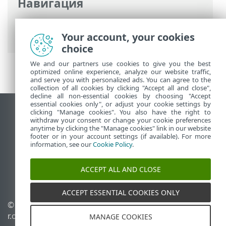
Навигация
Интернет-справка ESET
>
ESET PROTECT
On-Prem
>
Удалить
Your account, your cookies
choice
We and our partners use cookies to give you the best
optimized online experience, analyze our website traffic,
and serve you with personalized ads. You can agree to the
collection of all cookies by clicking "Accept all and close",
decline all non-essential cookies by choosing "Accept
essential cookies only", or adjust your cookie settings by
clicking "Manage cookies". You also have the right to
Использовать сайт для ПК
withdraw your consent or change your cookie preferences
End of Life
anytime by clicking the "Manage cookies" link in our website
footer or in your account settings (if available). For more
База знаний ESET
information, see our
Cookie Policy
.
Форум ESET
ESET Status Portal
ACCEPT ALL AND CLOSE
Региональная поддержка
ACCEPT ESSENTIAL COOKIES ONLY
© 1992 - 2026 ESET, spol. s
Управлять файлами
r.o. - Все права защищены.
cookie
MANAGE COOKIES