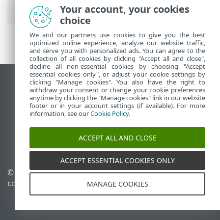
On-Prem
Your account, your cookies
choice
We and our partners use cookies to give you the best
optimized online experience, analyze our website traffic,
and serve you with personalized ads. You can agree to the
collection of all cookies by clicking "Accept all and close",
decline all non-essential cookies by choosing "Accept
essential cookies only", or adjust your cookie settings by
clicking "Manage cookies". You also have the right to
Использовать сайт для ПК
withdraw your consent or change your cookie preferences
End of Life
anytime by clicking the "Manage cookies" link in our website
footer or in your account settings (if available). For more
База знаний ESET
information, see our
Cookie Policy
.
Форум ESET
ESET Status Portal
ACCEPT ALL AND CLOSE
Региональная поддержка
ACCEPT ESSENTIAL COOKIES ONLY
© 1992 - 2026 ESET, spol. s
Управлять файлами
r.o. - Все права защищены.
cookie
MANAGE COOKIES
Политика в отношении
файлов cookie