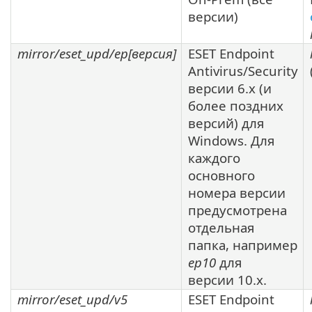
версии)
mirror/eset_upd/ep[
версия
]
ESET Endpoint
Antivirus/Security
версии
6.x
(и
более поздних
версий) для
Windows. Для
каждого
основного
номера версии
предусмотрена
отдельная
папка, например
ep10
для
версии
10.x
.
mirror/eset_upd/v5
ESET Endpoint