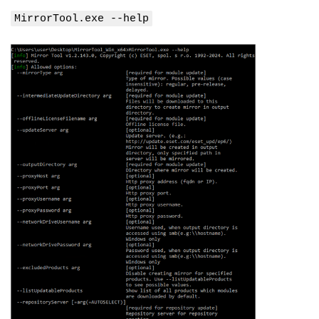
MirrorTool.exe --help