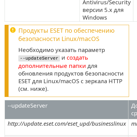
Antivirus/Security
версии
5.x
для
Windows
Продукты ESET по обеспечению
безопасности
Linux
/
macOS
Необходимо указать параметр
и
создать
--updateServer
дополнительные папки
для
обновления продуктов безопасности
ESET для Linux/macOS с зеркала HTTP
(см. ниже).
--updateServer
Д
ср
http://update.eset.com/eset_upd/businesslinux
mi