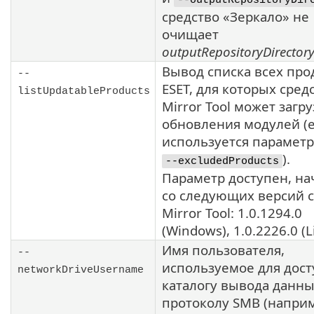
--outputRepositoryDir
средство «Зеркало» не
очищает
outputRepositoryDirector
Вывод списка всех про
--
ESET
, для которых сред
listUpdatableProducts
Mirror Tool
может загру
обновления модулей (е
используется параметр
).
--excludedProducts
Параметр доступен, на
со следующих версий с
Mirror Tool
:
1.0.1294.0
(Windows),
1.0.2226.0
(L
Имя пользователя,
--
используемое для дост
networkDriveUsername
каталогу вывода данны
протоколу
SMB
(наприм