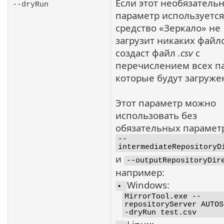
Если этот необязатель
--dryRun
параметр используется
средство «Зеркало» не
загрузит никаких файло
создаст файл
.csv
с
перечислением всех па
которые будут загруже
Этот параметр можно
использовать без
обязательных парамет
--
intermediateRepositoryD
и
--outputRepositoryDir
например:
Windows:
•
MirrorTool.exe --
repositoryServer AUTOS
-dryRun test.csv