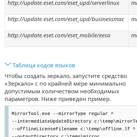
http://update.eset.com/eset_upd/serverlinux
mi
http://update.eset.com/eset_upd/businessmac
mi
http://update.eset.com/eset_mobile/eesa
mi
Таблица кодов языков
Чтобы создать зеркало, запустите средство
«Зеркало» с по крайней мере минимально
допустимым количеством необходимых
параметров. Ниже приведен пример.
MirrorTool.exe --mirrorType regular ^
--intermediateUpdateDirectory c:\temp\mirrorT
--offlineLicenseFilename c:\temp\offline.lf ^
--outputDirectory c:\temp\mirror