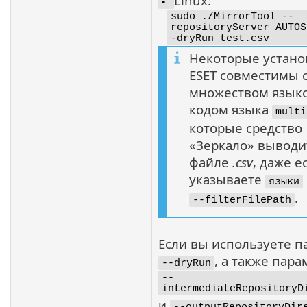
Linux:
•
sudo ./MirrorTool --
repositoryServer AUTOS
-dryRun test.csv
Некоторые устан
ESET совместимы 
множеством языко
кодом языка
multi
которые средство
«Зеркало» выводи
файле
.csv
, даже е
указываете
языки
.
--filterFilePath
Если вы используете п
, а также пар
--dryRun
--
intermediateRepositoryD
и