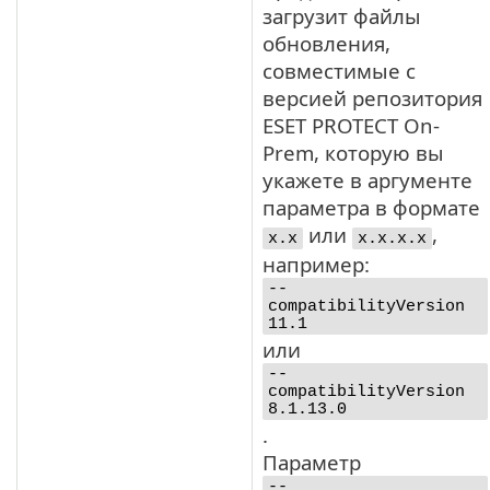
загрузит файлы
обновления,
совместимые с
версией репозитория
ESET PROTECT On-
Prem, которую вы
укажете в аргументе
параметра в формате
или
,
x.x
x.x.x.x
например:
--
compatibilityVersion
11.1
или
--
compatibilityVersion
8.1.13.0
.
Параметр
--