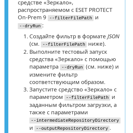
средстве «Зеркало»,
распространяемом с ESET PROTECT
On-Prem 9
и
--filterFilePath
:
--dryRun
1.
Создайте фильтр в формате
JSON
(см.
ниже).
--filterFilePath
2.
Выполните тестовый запуск
средства «Зеркало» с помощью
параметра
(см. ниже) и
--dryRun
измените фильтр
соответствующим образом.
3.
Запустите средство «Зеркало» с
параметром
и
--filterFilePath
заданным фильтром загрузки, а
также с параметрами
--intermediateRepositoryDirectory
и
.
--outputRepositoryDirectory