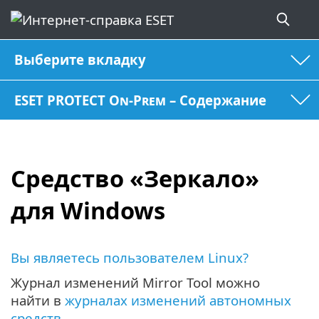
Выберите вкладку
ESET PROTECT On-Prem – Содержание
Средство «Зеркало»
для Windows
Вы являетесь пользователем Linux?
Журнал изменений Mirror Tool можно
найти в
журналах изменений автономных
средств
.