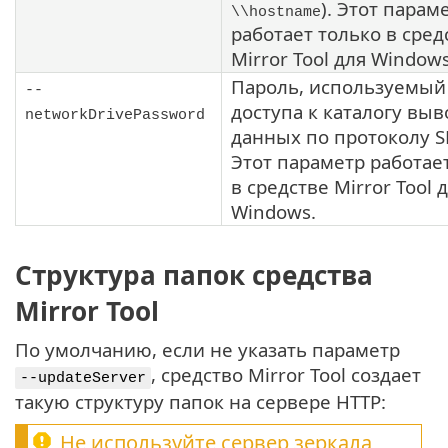
). Этот парам
\\hostname
работает только в сред
Mirror Tool
для Windows
Пароль, используемый
--
доступа к каталогу выв
networkDrivePassword
данных по протоколу
S
Этот параметр работае
в средстве
Mirror Tool
д
Windows.
Структура папок средства
Mirror Tool
По умолчанию, если не указать параметр
, средство Mirror Tool создает
--updateServer
такую структуру папок на сервере HTTP:
Не используйте сервер зеркала