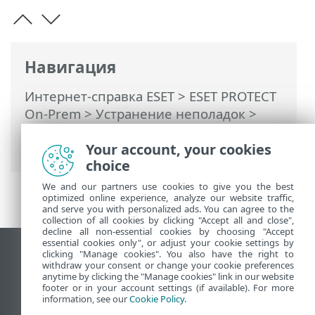
Навигация
Интернет-справка ESET
>
ESET PROTECT
On-Prem
>
Устранение неполадок
>
Решения распространенных проблем,
возникающих при установке
Your account, your cookies
choice
We and our partners use cookies to give you the best
optimized online experience, analyze our website traffic,
and serve you with personalized ads. You can agree to the
collection of all cookies by clicking "Accept all and close",
decline all non-essential cookies by choosing "Accept
essential cookies only", or adjust your cookie settings by
clicking "Manage cookies". You also have the right to
Использовать сайт для ПК
withdraw your consent or change your cookie preferences
End of Life
anytime by clicking the "Manage cookies" link in our website
footer or in your account settings (if available). For more
База знаний ESET
information, see our
Cookie Policy
.
Форум ESET