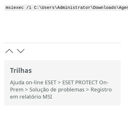
msiexec /i C:\Users\Administrator\Downloads\Age
Trilhas
Ajuda on-line ESET
>
ESET PROTECT On-
Prem
>
Solução de problemas
> Registro
em relatório MSI