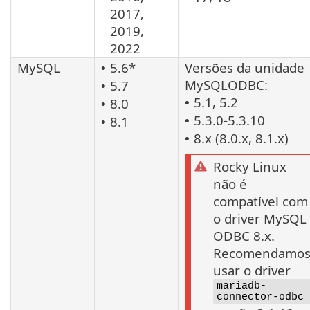
2017,
2019,
2022
MySQL
5.6*
Versões da unidade
•
MySQLODBC:
5.7
•
5.1, 5.2
8.0
•
•
5.3.0-5.3.10
8.1
•
•
8.x (8.0.x, 8.1.x)
•
Rocky Linux
não é
compatível com
o driver MySQL
ODBC 8.x.
Recomendamo
usar o driver
mariadb-
connector-odbc