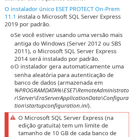
O instalador único ESET PROTECT On-Prem
11.1
instala o Microsoft SQL Server Express
2019 por padrão.
Se você estiver usando uma versão mais
o
antiga do Windows (Server 2012 ou SBS
2011), o
Microsoft SQL Server Express
2014 será instalado por padrão.
O instalador gera automaticamente uma
o
senha aleatória para autenticação de
banco de dados (armazenada em
%PROGRAMDATA%\ESET\RemoteAdministrato
r\Server\EraServerApplicationData\Configura
tion\startupconfiguration.ini
).
O Microsoft SQL Server Express (na
edição gratuita) tem um limite de
tamanho de 10 GB de cada banco de