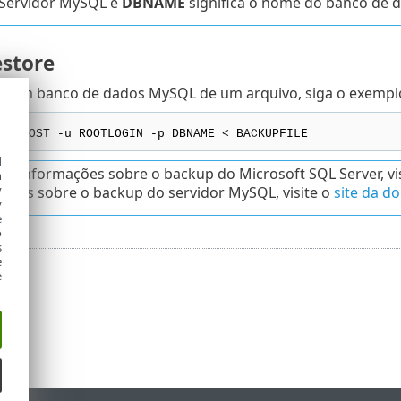
 Servidor MySQL e
DBNAME
significa o nome do banco de 
store
ar um banco de dados MySQL de um arquivo, siga o exempl
st HOST -u ROOTLOGIN -p DBNAME < BACKUPFILE
d
is informações sobre o backup do Microsoft SQL Server, vi
h
y
ções sobre o backup do servidor MySQL, visite o
site da 
y
e
o
s
e
e