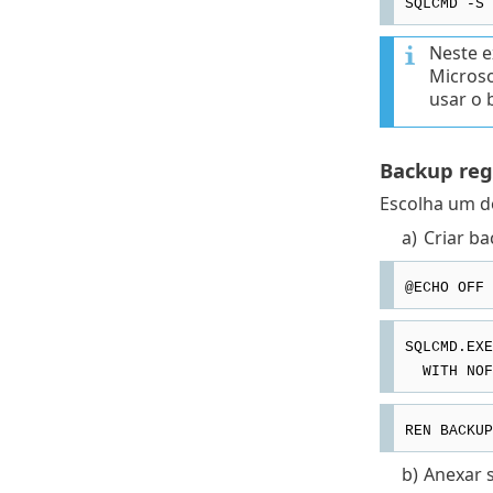
SQLCMD -S 
Neste 
Microso
usar o 
Backup reg
Escolha um do
a)
Criar ba
@ECHO OFF
SQLCMD.EXE
WITH NOFO
REN BACKUP
b)
Anexar 