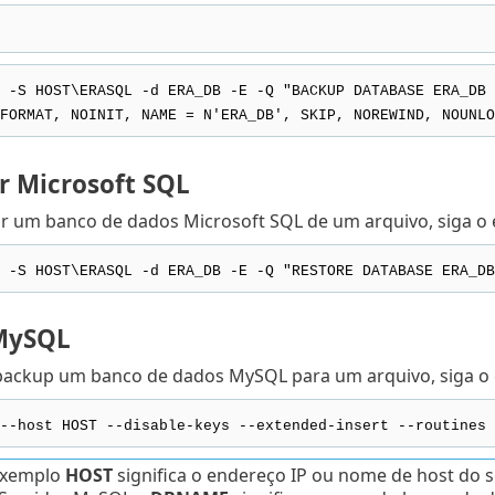
 -S HOST\ERASQL -d ERA_DB -E -Q "BACKUP DATABASE ERA_DB 
RMAT, NOINIT, NAME = N'ERA_DB', SKIP, NOREWIND, NOUNLOA
r Microsoft SQL
ar um banco de dados Microsoft SQL de um arquivo, siga o
 -S HOST\ERASQL -d ERA_DB -E -Q "RESTORE DATABASE ERA_DB
MySQL
 backup um banco de dados MySQL para um arquivo, siga o
--host HOST --disable-keys --extended-insert --routines 
exemplo
HOST
significa o endereço IP ou nome de host do 