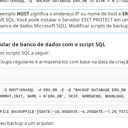
HOST\ERASQL -Q "BACKUP DATABASE ERA_DB TO DISK = N'C:\US
exemplo
HOST
significa o endereço IP ou nome de host e
E
ft SQL. Você pode instalar o Servidor ESET PROTECT em u
banco de dados Microsoft SQL). Modificar scripts de backu
ular de banco de dados com o script SQL
s scripts SQL a seguir:
ckups regulares e armazená-los com base na data de criaçã
 -S HOST\ERASQL -d ERA_DB -E -Q "BACKUP DATABASE ERA_DB 
RMAT,INIT, NAME = N'ERA_DB', SKIP, NOREWIND, NOUNLOAD, 
FILE BACKUPFILE-[%DATE:~10,4%%DATE:~4,2%%DATE:~7,2%_T%TI
seu backup a um arquivo: