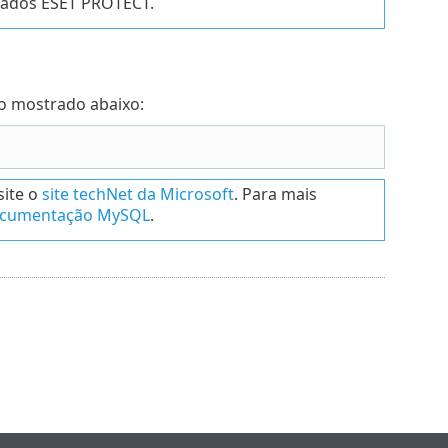
dados ESET PROTECT.
o mostrado abaixo:
site o
site techNet da Microsoft
. Para mais
documentação MySQL
.