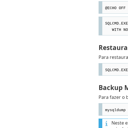
@ECHO OFF
SQLCMD.EXE
WITH NOFO
Restaura
Para restaur
SQLCMD.EXE
Backup 
Para fazer o
mysqldump 
Neste 