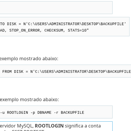
TO DISK = N'C:\USERS\ADMINISTRATOR\DESKTOP\BACKUPFILE'
D, STOP_ON_ERROR, CHECKSUM, STATS=10"
 exemplo mostrado abaixo:
 FROM DISK = N'C:\USERS\ADMINISTRATOR\DESKTOP\BACKUPFILE
 exemplo mostrado abaixo:
-u ROOTLOGIN -p DBNAME -r BACKUPFILE
servidor MySQL,
ROOTLOGIN
significa a conta