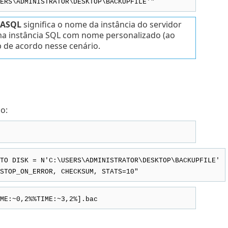
ERS\ADMINISTRATOR\DESKTOP\BACKUPFILE'"
RASQL
significa o nome da instância do servidor
ma instância SQL com nome personalizado (ao
p de acordo nesse cenário.
o:
TO DISK = N'C:\USERS\ADMINISTRATOR\DESKTOP\BACKUPFILE'
STOP_ON_ERROR, CHECKSUM, STATS=10"
ME:~0,2%%TIME:~3,2%].bac