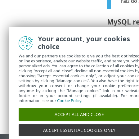
raiz do
MySQL re
Para restaur
Your account, your cookies
choice
mysql --ho
We and our partners use cookies to give you the best optimize
Para ma
online experience, analyze our website traffic, and serve you wit
personalized ads. You can agree to the collection of all cookies b
informa
clicking "Accept all and close", decline all non-essential cookies b
choosing "Accept essential cookies only", or adjust your cooki
settings by clicking "Manage cookies". You also have the right t
withdraw your consent or change your cookie preference
anytime by clicking the "Manage cookies" link in our websit
footer or in your account settings (if available). For mor
information, see our
Cookie Policy
.
ACCEPT ALL AND CLOSE
ACCEPT ESSENTIAL COOKIES ONLY