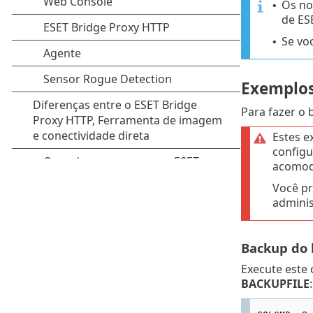
Os no
•
de ES
Se vo
•
Exemplos
Para fazer o
Estes e
configu
acomoda
Você pr
adminis
Backup do 
Execute este
BACKUPFILE
: