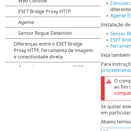
Console 
•
diferent
Agente 
•
Instalação d
Sensor R
•
ESET Bri
•
Ferramen
•
Veja també
Para instruç
procedimento
O comp
ao fim 
compat
Se quiser exe
em particular
Abaixo temos