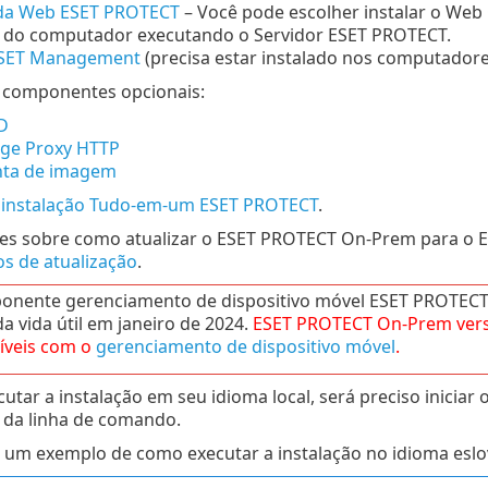
da Web ESET PROTECT
–
Você pode escolher instalar o W
e do computador executando o Servidor ESET PROTECT.
ESET Management
(precisa estar instalado nos computadore
e componentes opcionais:
D
dge Proxy HTTP
ta de imagem
m
instalação Tudo-em-um ESET PROTECT
.
ões sobre como atualizar o ESET PROTECT On-Prem para o 
s de atualização
.
onente gerenciamento de dispositivo móvel ESET PROTEC
da vida útil em janeiro de 2024.
ESET PROTECT
On-Prem
ver
íveis com o
gerenciamento de dispositivo móvel
.
cutar a instalação em seu idioma local, será preciso inic
 da linha de comando.
 um exemplo de como executar a instalação no idioma eslo