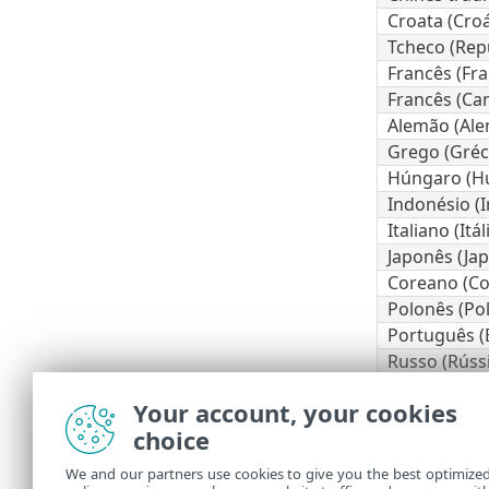
Croata (Croá
Tcheco (Rep
Francês (Fra
Francês (Ca
Alemão (Al
Grego (Gréc
Húngaro (H
Indonésio (
Italiano (Itál
Japonês (Ja
Coreano (Co
Polonês (Pol
Português (B
Russo (Rúss
Espanhol (Ch
Your account, your cookies
Espanhol (E
choice
Eslovaco (Es
Turco (Turqu
We and our partners use cookies to give you the best optimize