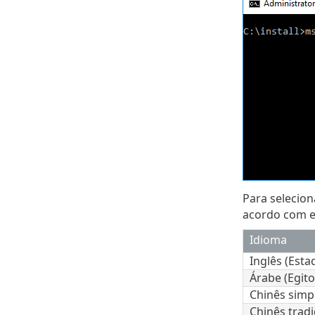
Para selecion
acordo com es
Idioma
Inglês (Esta
Árabe (Egito
Chinês simpl
Chinês tradi