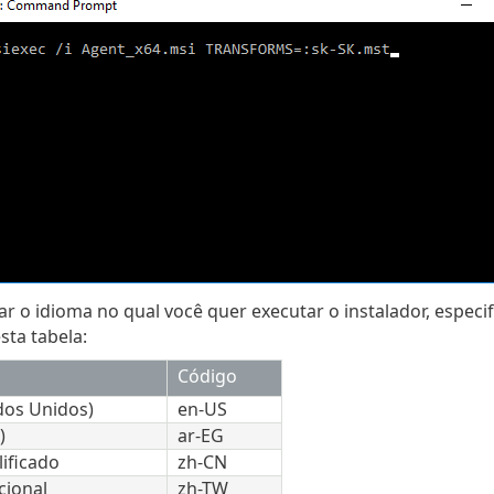
ar o idioma no qual você quer executar o instalador, espec
ta tabela:
Código
dos Unidos)
en-US
)
ar-EG
ificado
zh-CN
cional
zh-TW