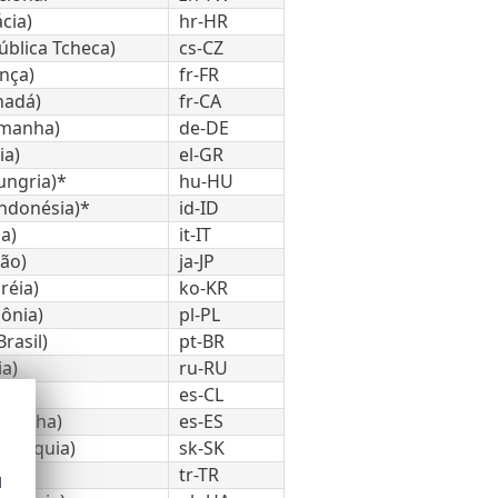
cia)
hr-HR
ública Tcheca)
cs-CZ
nça)
fr-FR
nadá)
fr-CA
emanha)
de-DE
ia)
el-GR
ungria)*
hu-HU
Indonésia)*
id-ID
ia)
it-IT
pão)
ja-JP
réia)
ko-KR
ônia)
pl-PL
rasil)
pt-BR
ia)
ru-RU
ile)
es-CL
spanha)
es-ES
lováquia)
sk-SK
ia)
tr-TR
d