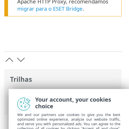
Apache HTTP Proxy, recomendamos
migrar para o ESET Bridge
.
Trilhas
Ajuda on-line ESET
>
ESET PROTECT On-
Prem
>
Introdução
>
Arquitetura
> Proxy
Your account, your cookies
HTTP para a conexão Agente - Servidor
choice
We and our partners use cookies to give you the best
optimized online experience, analyze our website traffic,
and serve you with personalized ads. You can agree to the
collection of all cookies by clicking "Accept all and close",