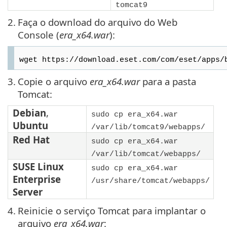
tomcat9
2.
Faça o download do arquivo do Web
Console (
era_x64.war
):
wget https://download.eset.com/com/eset/apps/
3.
Copie o arquivo
era_x64.war
para a pasta
Tomcat:
Debian
,
sudo cp era_x64.war
Ubuntu
/var/lib/tomcat9/webapps/
Red Hat
sudo cp era_x64.war
/var/lib/tomcat/webapps/
SUSE Linux
sudo cp era_x64.war
Enterprise
/usr/share/tomcat/webapps/
Server
4.
Reinicie o serviço Tomcat para implantar o
arquivo
era_x64.war
: