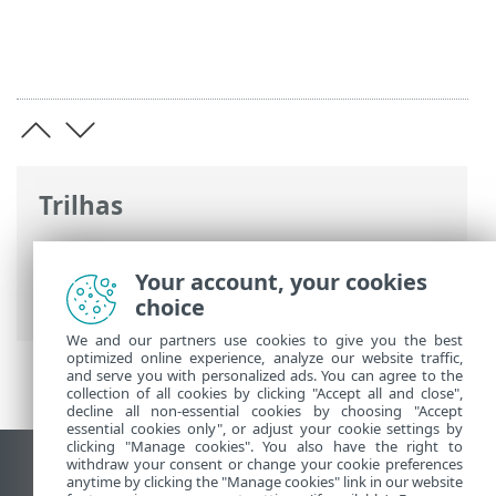
Trilhas
Ajuda on-line ESET
>
ESET PROTECT On-
Prem
>
Introdução
>
Arquitetura
> Rogue
Your account, your cookies
Detection Sensor
choice
We and our partners use cookies to give you the best
optimized online experience, analyze our website traffic,
and serve you with personalized ads. You can agree to the
collection of all cookies by clicking "Accept all and close",
decline all non-essential cookies by choosing "Accept
essential cookies only", or adjust your cookie settings by
clicking "Manage cookies". You also have the right to
withdraw your consent or change your cookie preferences
Ver site para desktop
anytime by clicking the "Manage cookies" link in our website