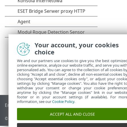
Your account, your cookies
choice
We and our partners use cookies to give you the best optimize
online experience, analyze our website traffic, and serve you wit
personalized ads. You can agree to the collection of all cookies b
clicking "Accept all and close", decline all non-essential cookies b
choosing "Accept essential cookies only", or adjust your cooki
settings by clicking "Manage cookies". You also have the right t
withdraw your consent or change your cookie preference
anytime by clicking the "Manage cookies" link in our websit
footer or in your account settings (if available). For mor
information, see our
Cookie Policy
.
End of Life
Baza wiedzy ESET
Forum ESET
ESET Status Port
ACCEPT ALL AND CLOSE
© 1992 - 2026 ESET, spol. s r.o. – Wszelkie prawa zastrzeżone.