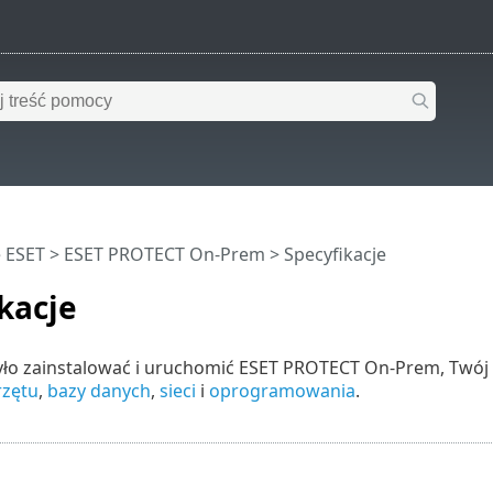
 ESET
>
ESET PROTECT On-Prem
>
Specyfikacje
kacje
ło zainstalować i uruchomić ESET PROTECT On-Prem, Twój
rzętu
,
bazy danych
,
sieci
i
oprogramowania
.