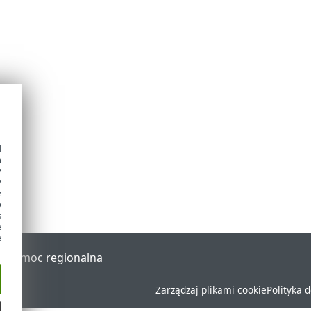
d
h
y
y
e
o
s
e
e
al
Pomoc regionalna
Zarządzaj plikami cookie
Polityka 