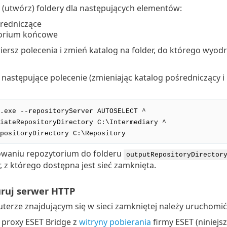
 (utwórz) foldery dla następujących elementów:
średniczące
orium końcowe
ersz polecenia i zmień katalog na folder, do którego wyod
astępujące polecenie (zmieniając katalog pośredniczący i 
.exe --repositoryServer AUTOSELECT ^
iateRepositoryDirectory C:\Intermediary ^
positoryDirectory C:\Repository
owaniu repozytorium do folderu
outputRepositoryDirector
 z którego dostępna jest sieć zamknięta.
uruj serwer HTTP
erze znajdującym się w sieci zamkniętej należy uruchomić
 proxy ESET Bridge z
witryny pobierania
firmy ESET (niniejsz