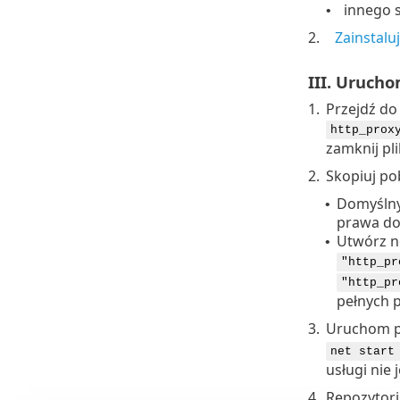
innego 
•
2.
Zainstalu
III. Urucho
1.
Przejdź do
http_prox
zamknij pl
2.
Skopiuj po
Domyślny
•
prawa do
Utwórz no
•
"http_pr
"http_pr
pełnych 
3.
Uruchom p
net start
usługi nie
4.
Repozytori