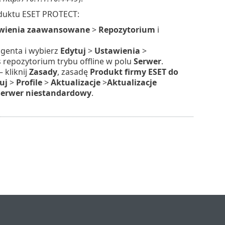
duktu ESET PROTECT:
wienia zaawansowane
>
Repozytorium
i
agenta i wybierz
Edytuj
>
Ustawienia
>
repozytorium trybu offline w polu
Serwer
.
 kliknij
Zasady
, zasadę
Produkt firmy ESET do
uj
>
Profile
>
Aktualizacje
>
Aktualizacje
Serwer niestandardowy
.