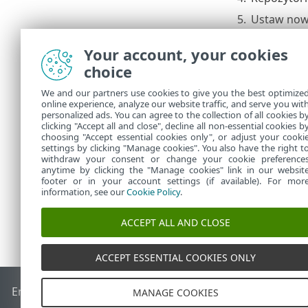
5.
Ustaw nowy
a.
Serwe
Your account, your cookies
wprow
choice
b.
Agen
Usta
We and our partners use cookies to give you the best optimize
c.
Produ
online experience, analyze our website traffic, and serve you wit
obsł
personalized ads. You can agree to the collection of all cookies b
modu
clicking "Accept all and close", decline all non-essential cookies b
choosing "Accept essential cookies only", or adjust your cooki
settings by clicking "Manage cookies". You also have the right t
withdraw your consent or change your cookie preference
anytime by clicking the "Manage cookies" link in our websit
footer or in your account settings (if available). For mor
information, see our
Cookie Policy
.
ACCEPT ALL AND CLOSE
ACCEPT ESSENTIAL COOKIES ONLY
End of Life
Baza wiedzy ESET
Forum ESET
ESET Status Port
MANAGE COOKIES