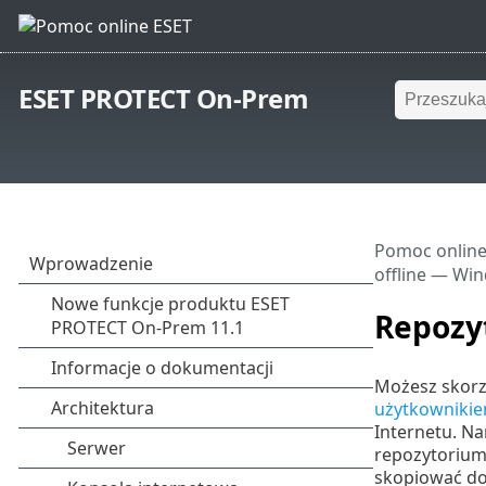
ESET PROTECT On-Prem
Pomoc online
offline — Wi
Repozy
Możesz skorzy
użytkownikie
Internetu. N
repozytorium 
skopiować do 