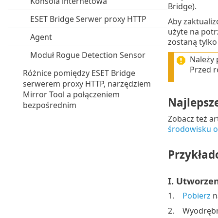
Bridge).
Aby zaktualiz
użyte na potr
zostaną tylko 
Należy 
Przed r
Najlepsz
Zobacz też ar
środowisku of
Przykład
I. Utworze
1.
Pobierz
n
2.
Wyodrębni