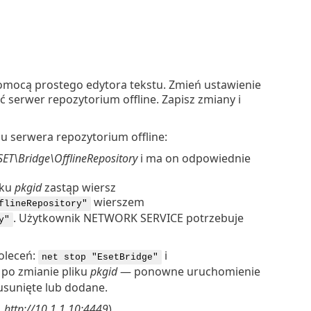
mocą prostego edytora tekstu. Zmień ustawienie
 serwer repozytorium offline. Zapisz zmiany i
gu serwera repozytorium offline:
ET\Bridge\OfflineRepository
i ma on odpowiednie
iku
pkgid
zastąp wiersz
wierszem
flineRepository"
. Użytkownik NETWORK SERVICE potrzebuje
y"
oleceń:
i
net stop "EsetBridge"
 po zmianie pliku
pkgid
— ponowne uruchomienie
usunięte lub dodane.
.
http://10.1.1.10:4449
).