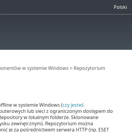
Polski
mponentów w systemie Windows
> Repozytorium
ffline w systemie Windows (
czy jesteś
omputerowych lub sieci z ograniczonym dostępem do
Repository w lokalnym folderze. Sklonowane
a dysku zewnętrznym). Repozytorium można
tępnić je za pośrednictwem serwera HTTP (np. ESET