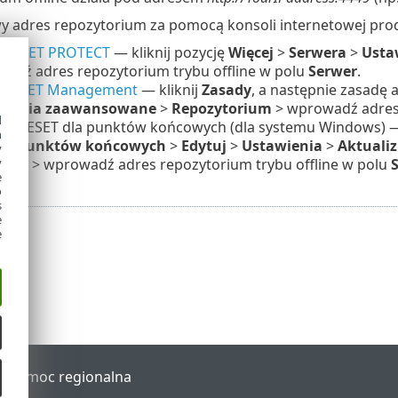
 adres repozytorium za pomocą konsoli internetowej pro
r ESET PROTECT
— kliknij pozycję
Więcej
>
Serwera
>
Usta
adź adres repozytorium trybu offline w polu
Serwer
.
ty ESET Management
— kliknij
Zasady
, a następnie zasadę 
wienia zaawansowane
>
Repozytorium
> wprowadź adres 
d
kty ESET dla punktów końcowych (dla systemu Windows) —
h
ugi punktów końcowych
>
Edytuj
>
Ustawienia
>
Aktualiz
y
łów
> wprowadź adres repozytorium trybu offline w polu
y
e
o
s
e
e
al
Pomoc regionalna