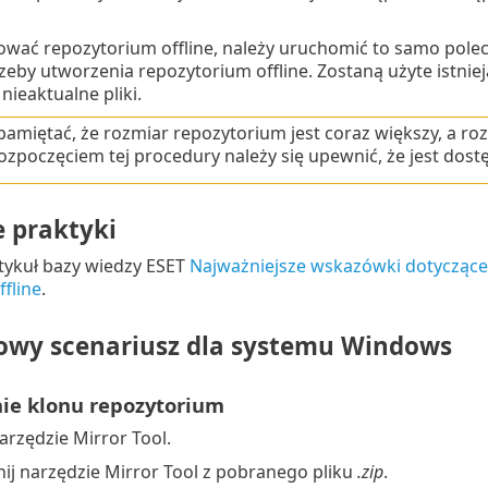
ować repozytorium offline, należy uruchomić to samo pole
zeby utworzenia repozytorium offline. Zostaną użyte istnie
nieaktualne pliki.
pamiętać, że rozmiar repozytorium jest coraz większy, a ro
ozpoczęciem tej procedury należy się upewnić, że jest dos
e praktyki
tykuł bazy wiedzy ESET
Najważniejsze wskazówki dotyczące
fline
.
owy scenariusz dla systemu Windows
nie klonu repozytorium
arzędzie Mirror Tool.
j narzędzie Mirror Tool z pobranego pliku
.zip
.