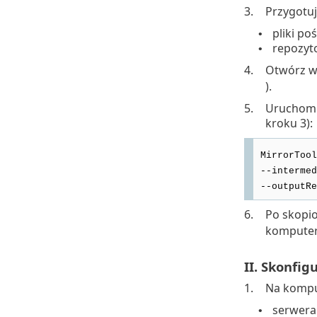
3.
Przygotuj
pliki po
•
repozyt
•
4.
Otwórz wi
).
5.
Uruchom n
kroku 3):
MirrorTool
--intermed
--outputRe
6.
Po skopi
komputer,
II. Skonfig
1.
Na komput
serwera
•