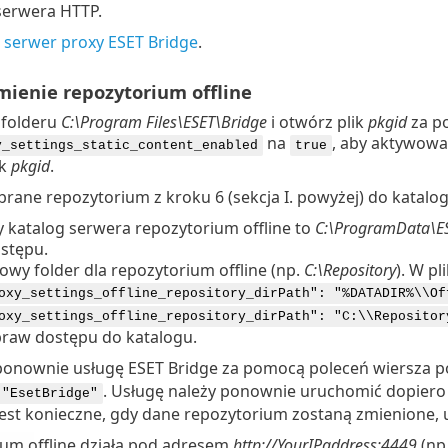
serwera HTTP.
j serwer proxy ESET Bridge
.
mienie repozytorium offline
 folderu
C:\Program Files\ESET\Bridge
i otwórz plik
pkgid
za po
na
, aby aktywować
y_settings_static_content_enabled
true
ik
pkgid
.
brane repozytorium z kroku 6 (sekcja I. powyżej) do katalo
 katalog serwera repozytorium offline to
C:\ProgramData\ES
stępu.
wy folder dla repozytorium offline (np.
C:\Repository
). W pl
oxy_settings_offline_repository_dirPath": "%DATADIR%\\Of
oxy_settings_offline_repository_dirPath": "C:\\Repositor
praw dostępu do katalogu.
onownie usługę ESET Bridge za pomocą poleceń wiersza p
. Usługę należy ponownie uruchomić dopiero
 "EsetBridge"
 jest konieczne, gdy dane repozytorium zostaną zmienione, 
um offline działa pod adresem
http://YourIPaddress:4449
(np