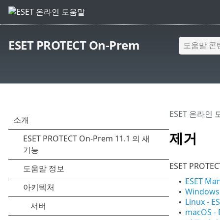
ESET PROTECT On-Prem
ESET 온라인
제거
ESET PRO
ESET M
•
Windows
•
Linux 
•
macOS -
•