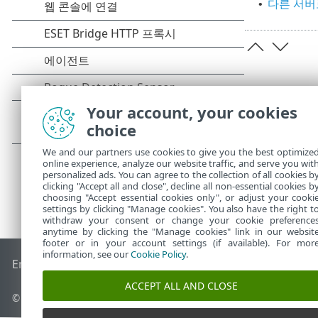
다른 서버로
•
Your account, your cookies
choice
We and our partners use cookies to give you the best optimize
online experience, analyze our website traffic, and serve you wit
personalized ads. You can agree to the collection of all cookies b
clicking "Accept all and close", decline all non-essential cookies b
choosing "Accept essential cookies only", or adjust your cooki
settings by clicking "Manage cookies". You also have the right t
withdraw your consent or change your cookie preference
anytime by clicking the "Manage cookies" link in our websit
footer or in your account settings (if available). For mor
information, see our
Cookie Policy
.
End of Life
ESET 지식 베이스
ESET 포럼
ESET Status Portal
국
ACCEPT ALL AND CLOSE
© 1992 - 2026 ESET, spol. s r.o. - All rights reserved.