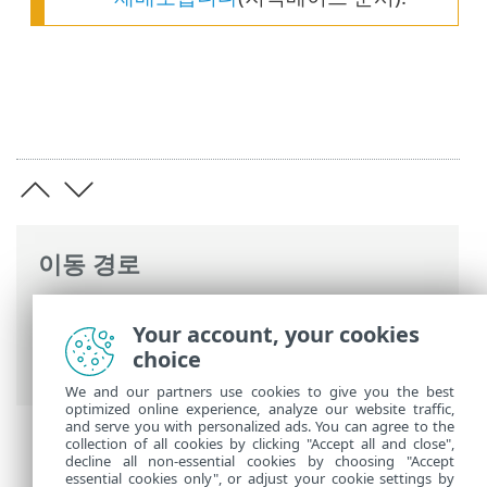
이동 경로
ESET 온라인 도움말
>
ESET PROTECT On-
Your account, your cookies
Prem
>
제거
> ESET Management 에이전
choice
트 제거
We and our partners use cookies to give you the best
optimized online experience, analyze our website traffic,
and serve you with personalized ads. You can agree to the
collection of all cookies by clicking "Accept all and close",
decline all non-essential cookies by choosing "Accept
essential cookies only", or adjust your cookie settings by