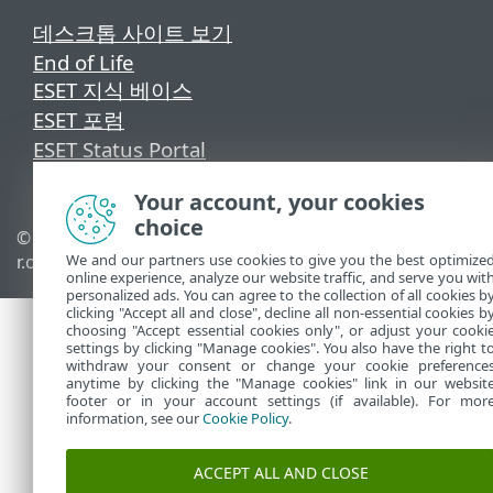
데스크톱 사이트 보기
End of Life
ESET 지식 베이스
ESET 포럼
ESET Status Portal
국가별 지원
Your account, your cookies
choice
© 1992 - 2026 ESET, spol. s
쿠키 관리
r.o. - All rights reserved.
We and our partners use cookies to give you the best optimize
쿠키 정책
online experience, analyze our website traffic, and serve you wit
personalized ads. You can agree to the collection of all cookies b
clicking "Accept all and close", decline all non-essential cookies b
choosing "Accept essential cookies only", or adjust your cooki
settings by clicking "Manage cookies". You also have the right t
withdraw your consent or change your cookie preference
anytime by clicking the "Manage cookies" link in our websit
footer or in your account settings (if available). For mor
information, see our
Cookie Policy
.
ACCEPT ALL AND CLOSE