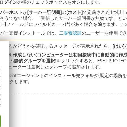
ログイン
の横のチェックボックスをオンにします。
バーホスト
が
[サーバー証明書]
の
[ホスト]
で定義された1つ以上
そうでない場合、「受信したサーバー証明書が無効です」とい
ト]フィールドにワイルドカード(*)がある場合を除きます。こ
バー支援インストールでは、
二要素認証
のユーザーを使用でき
可するかどうかを確認するメッセージが表示されたら、
[はい]
ターを作成しない(コンピューターは初回接続中に自動的に作成
カスタム静的グループを選択]
をクリックすると、ESET PROT
ンピューターは選択したグループに追加されます。
d
h
anagementエージェントのインストール先フォルダ(既定の場所
y
クリックします。
y
e
o
s
e
e