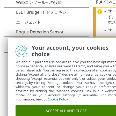
ドメインに
サー
•
す。
ホス
サー
•
2.
証明書を許
Your account, your cookies
3.
コンピュー
choice
します。
[
きます。コ
We and our partners use cookies to give you the best optimize
online experience, analyze our website traffic, and serve you wit
4.
ESET M
personalized ads. You can agree to the collection of all cookies b
トール]
を
clicking "Accept all and close", decline all non-essential cookies b
choosing "Accept essential cookies only", or adjust your cooki
settings by clicking "Manage cookies". You also have the right t
withdraw your consent or change your cookie preference
anytime by clicking the "Manage cookies" link in our websit
footer or in your account settings (if available). For mor
information, see our
Cookie Policy
.
ACCEPT ALL AND CLOSE