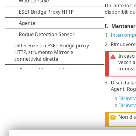
Durante la ri
disponibili du
I.
Mantenere 
1.
Interromper
2.
Rimuovere 
In caso
vecchia
(rimoss
3.
Disinstall
Agent, Rogu
Disins
o
Disinst
o
Non dis
4.
Pianificare