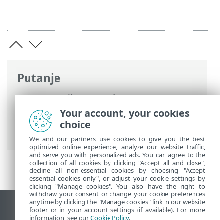
Putanje
ESET-ova online pomoć
>
ESET PROTECT
On-Prem
>
Instaliraj
>
Instalacija
Your account, your cookies
komponenti na sustavu Windows
>
choice
Instalacija RD Sensora – Windows
We and our partners use cookies to give you the best
optimized online experience, analyze our website traffic,
and serve you with personalized ads. You can agree to the
collection of all cookies by clicking "Accept all and close",
decline all non-essential cookies by choosing "Accept
essential cookies only", or adjust your cookie settings by
clicking "Manage cookies". You also have the right to
withdraw your consent or change your cookie preferences
anytime by clicking the "Manage cookies" link in our website
Prikaži stranicu za radnu površinu
footer or in your account settings (if available). For more
information, see our
Cookie Policy
.