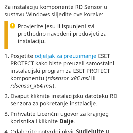
Za instalaciju komponente RD Sensor u
sustavu Windows slijedite ove korake:
Provjerite jesu li ispunjeni svi
prethodno navedeni preduvjeti za
instalaciju.
1.
Posjetite
odjeljak za preuzimanje
ESET
PROTECT kako biste preuzeli samostalni
instalacijski program za ESET PROTECT
komponentu (
rdsensor_x86.msi
ili
rdsensor_x64.msi
).
2.
Dvaput kliknite instalacijsku datoteku RD
senzora za pokretanje instalacije.
3.
Prihvatite Licenčni ugovor za krajnjeg
korisnika i kliknite
Dalje
.
4.
Odaberite potvrdni okvir
Sudjelujte u