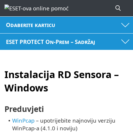
Odaberite karticu
ESET PROTECT On-Prem – Sadržaj
Instalacija RD Sensora –
Windows
Preduvjeti
WinPcap
– upotrijebite najnoviju verziju
•
WinPcap-a (4.1.0 i noviju)