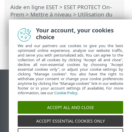
Aide en ligne ESET
>
ESET PROTECT On-
Prem
>
Mettre à niveau
> Utilisation du
programme d’installation tout-en-un ESET
PROTECT On-Prem 11.1 pour effectuer
Your account, your cookies
une mise à niveau
choice
We and our partners use cookies to give you the best
optimized online experience, analyze our website traffic,
and serve you with personalized ads. You can agree to the
collection of all cookies by clicking "Accept all and close",
decline all non-essential cookies by choosing "Accept
essential cookies only", or adjust your cookie settings by
clicking "Manage cookies". You also have the right to
withdraw your consent or change your cookie preferences
Afficher le site des postes de travail
anytime by clicking the "Manage cookies" link in our website
footer or in your account settings (if available). For more
End of Life
information, see our
Cookie Policy
.
Base de connaissances ESET
Forum ESET
ACCEPT ALL AND CLOSE
ESET Status Portal
Support régional
ACCEPT ESSENTIAL COOKIES ONLY