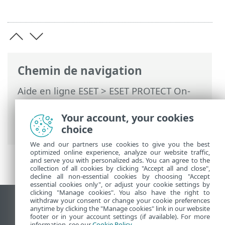
Chemin de navigation
Aide en ligne ESET
>
ESET PROTECT On-
Prem
>
Spécifications
> Produits de
sécurité ESET, navigateurs Web et
Your account, your cookies
langues pris en charge
choice
We and our partners use cookies to give you the best
optimized online experience, analyze our website traffic,
and serve you with personalized ads. You can agree to the
collection of all cookies by clicking "Accept all and close",
decline all non-essential cookies by choosing "Accept
essential cookies only", or adjust your cookie settings by
clicking "Manage cookies". You also have the right to
withdraw your consent or change your cookie preferences
Afficher le site des postes de travail
anytime by clicking the "Manage cookies" link in our website
footer or in your account settings (if available). For more
End of Life
information, see our
Cookie Policy
.