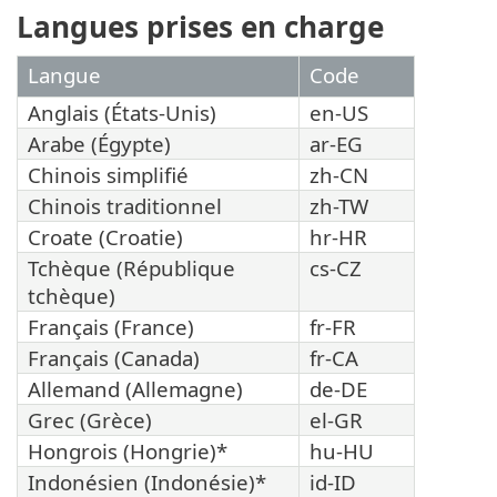
Langues prises en charge
Langue
Code
Anglais (États-Unis)
en-US
Arabe (Égypte)
ar-EG
Chinois simplifié
zh-CN
Chinois traditionnel
zh-TW
Croate (Croatie)
hr-HR
Tchèque (République
cs-CZ
tchèque)
Français (France)
fr-FR
Français (Canada)
fr-CA
Allemand (Allemagne)
de-DE
Grec (Grèce)
el-GR
Hongrois (Hongrie)*
hu-HU
Indonésien (Indonésie)*
id-ID