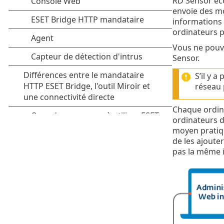
RD Sensor éco
envoie des mo
informations 
ordinateurs p
Vous ne pouvez
Sensor.
S’il y 
réseau 
Chaque ordina
ordinateurs d
moyen pratiqu
de les ajoute
pas la même i