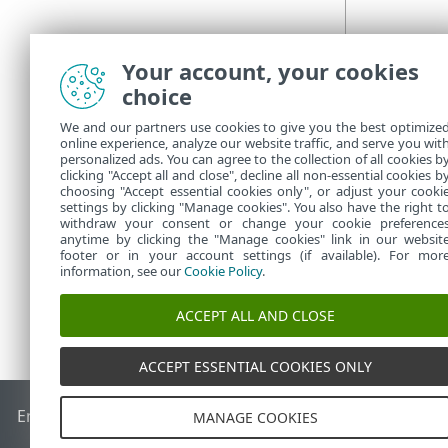
Your account, your cookies
choice
We and our partners use cookies to give you the best optimize
online experience, analyze our website traffic, and serve you wit
personalized ads. You can agree to the collection of all cookies b
clicking "Accept all and close", decline all non-essential cookies b
choosing "Accept essential cookies only", or adjust your cooki
settings by clicking "Manage cookies". You also have the right t
withdraw your consent or change your cookie preference
anytime by clicking the "Manage cookies" link in our websit
footer or in your account settings (if available). For mor
information, see our
Cookie Policy
.
ACCEPT ALL AND CLOSE
ACCEPT ESSENTIAL COOKIES ONLY
End of Life
Base de connaissances ESET
Forum ESET
ESET S
MANAGE COOKIES