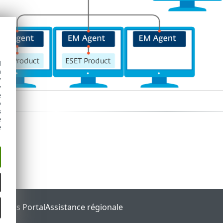
d
h
y
y
e
o
s
e
e
tatus Portal
Assistance régionale