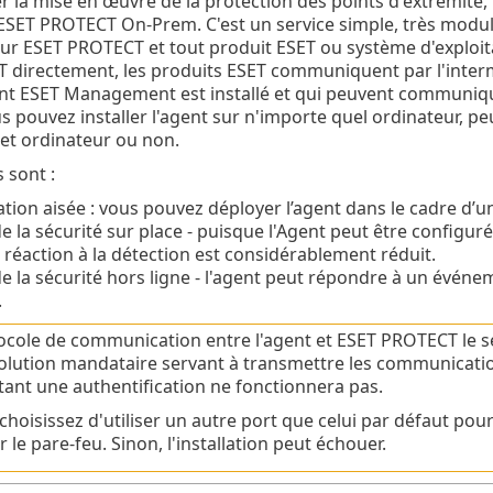
er la mise en œuvre de la protection des points d'extrémit
 ESET PROTECT On-Prem. C'est un service simple, très modul
eur ESET PROTECT et tout produit ESET ou système d'exploi
directement, les produits ESET communiquent par l'interméd
ent ESET Management est installé et qui peuvent communiqu
us pouvez installer l'agent sur n'importe quel ordinateur, pe
 cet ordinateur ou non.
 sont :
tion aisée : vous pouvez déployer l’agent dans le cadre d’un
e la sécurité sur place - puisque l'Agent peut être configuré
réaction à la détection est considérablement réduit.
e la sécurité hors ligne - l'agent peut répondre à un évén
.
ocole de communication entre l'agent et ESET PROTECT le se
olution mandataire servant à transmettre les communicati
tant une authentification ne fonctionnera pas.
 choisissez d'utiliser un autre port que celui par défaut pou
 le pare-feu. Sinon, l'installation peut échouer.