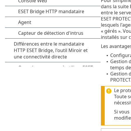
Pour simplifi
dans la suite
entre le serv
ESET PROTECT 
lesquels l'ag
« gérés ». Vo
installés sur
Les avantages
Configura
•
Gestion d
•
temps de 
Gestion d
•
PROTECT
Le prot
Toute s
nécessi
Si vous
modifier