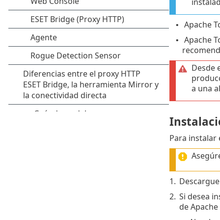
instala
Apache To
•
Apache Tom
•
recomenda
Desde e
producc
a una a
Instalac
Para instala
Asegúre
1.
Descargue
2.
Si desea i
de Apache 