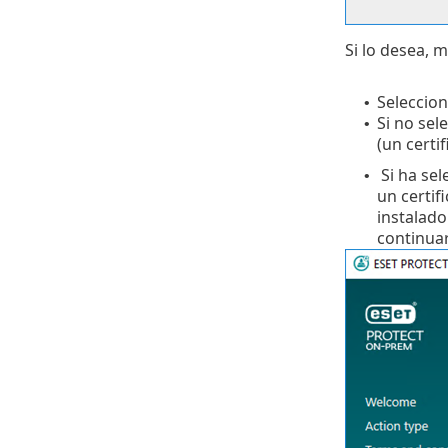
Si lo desea, m
Seleccion
•
Si no sel
•
(un certi
Si ha se
•
un certif
instalado
continuar