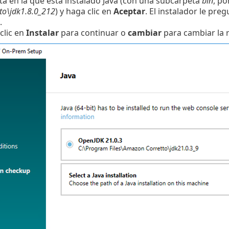
ta en la que está instalado
Java
(con una subcarpeta
bin
, po
to\jdk1.8.0_212
) y haga clic en
Aceptar
. El instalador le pre
.
clic en
Instalar
para continuar o
cambiar
para cambiar la r