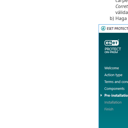
carpe
Corret
válida
b)
Haga 