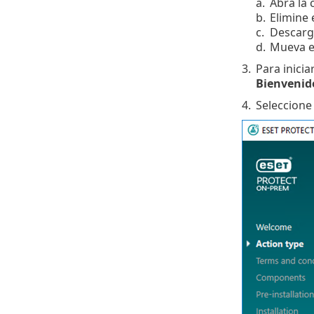
a.
Abra la
b.
Elimine 
c.
Descarg
d.
Mueva e
3.
Para inicia
Bienvenid
4.
Seleccion