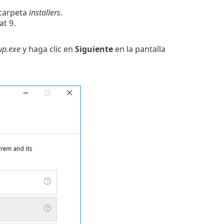
 carpeta
installers
.
at 9
.
up.exe
y haga clic en
Siguiente
en la pantalla