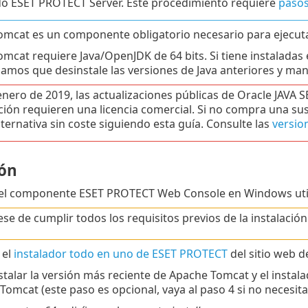
do ESET PROTECT Server. Este procedimiento requiere
pasos
mcat es un componente obligatorio necesario para ejecu
cat requiere Java/OpenJDK de 64 bits. Si tiene instaladas e
mos que desinstale las versiones de Java anteriores y ma
nero de 2019, las actualizaciones públicas de Oracle JAVA S
ión requieren una licencia comercial. Si no compra una susc
lternativa sin coste siguiendo esta guía. Consulte las
versio
ión
r el componente ESET PROTECT Web Console en Windows utili
se de cumplir todos los requisitos previos de la instalació
 el
instalador todo en uno de ESET PROTECT
del sitio web 
nstalar la versión más reciente de Apache Tomcat y el insta
Tomcat (este paso es opcional, vaya al paso 4 si no necesit