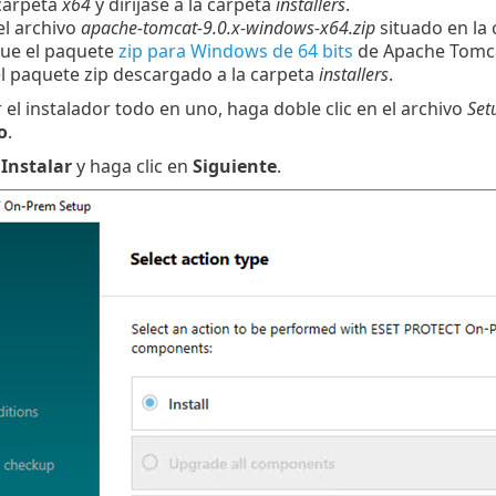
 carpeta
x64
y diríjase a la carpeta
installers
.
el archivo
apache-tomcat-9.0.x-windows-x64.zip
situado en la
ue el paquete
zip para Windows de 64 bits
de
Apache Tomc
l paquete zip descargado a la carpeta
installers
.
r el instalador todo en uno, haga doble clic en el archivo
Set
o
.
e
Instalar
y haga clic en
Siguiente
.