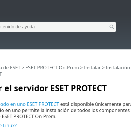
a de ESET
>
ESET PROTECT On-Prem
>
Instalar
>
Instalació
T
r el servidor ESET PROTECT
 todo en uno ESET PROTECT
está disponible únicamente para
do en uno permite la instalación de todos los componentes
de ESET PROTECT On-Prem.
e Linux?