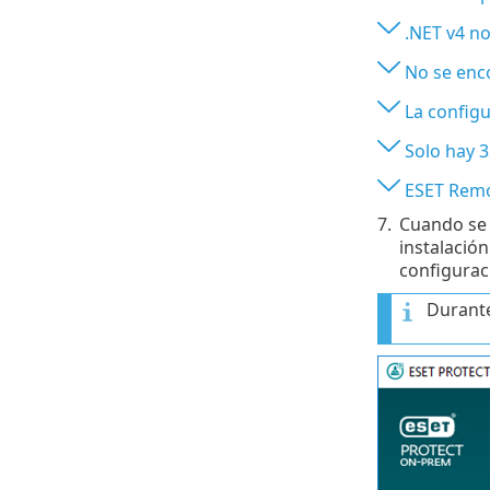
.NET v4 no
No se enco
La configu
Solo hay 3
ESET Remot
7.
Cuando se 
instalació
configuraci
Durante