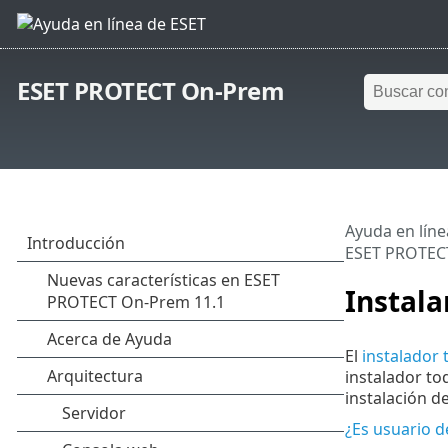
ESET PROTECT On-Prem
Ayuda en líne
ESET PROTEC
Instala
El
instalador
instalador to
instalación 
¿Es usuario d