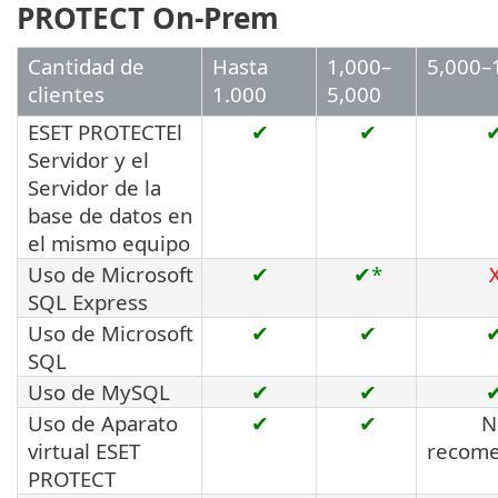
PROTECT On-Prem
Cantidad de
Hasta
1,000–
5,000–
clientes
1.000
5,000
ESET PROTECTEl
✔
✔
Servidor y el
Servidor de la
base de datos en
el mismo equipo
Uso de Microsoft
✔
✔*
SQL Express
Uso de Microsoft
✔
✔
SQL
Uso de MySQL
✔
✔
Uso de Aparato
✔
✔
N
virtual ESET
recom
PROTECT