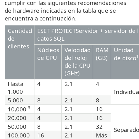
cumplir con las siguientes recomendaciones
de hardware indicadas en la tabla que se
encuentra a continuación.
Cantidad
ESET PROTECTServidor + servidor de l
de
datos SQL
clientes
Núcleos
Velocidad
RAM
Unidad
de CPU
del reloj
(GB)
1
de disco
de la CPU
(GHz)
Hasta
4
2.1
4
1.000
Individua
5.000
8
2.1
8
3
4
2.1
16
10,000
20.000
4
2.1
16
50.000
8
2.1
32
Separad
100.000
16
2.1
Más