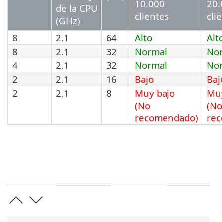
10.000
20.
de la CPU
clientes
cli
(GHz)
8
2.1
64
Alto
Alt
8
2.1
32
Normal
No
4
2.1
32
Normal
No
2
2.1
16
Bajo
Baj
2
2.1
8
Muy bajo
Muy
(No
(No
recomendado)
re