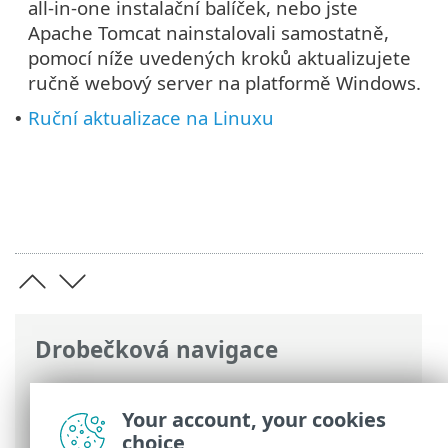
all-in-one instalační balíček, nebo jste
Apache Tomcat nainstalovali samostatně,
pomocí níže uvedených kroků aktualizujete
ručně webový server na platformě Windows.
Ruční aktualizace na Linuxu
•
Drobečková navigace
ESET Online nápověda
>
ESET PROTECT
On-Prem
>
Aktualizace
> Aktualizace
Your account, your cookies
Apache Tomcat
choice