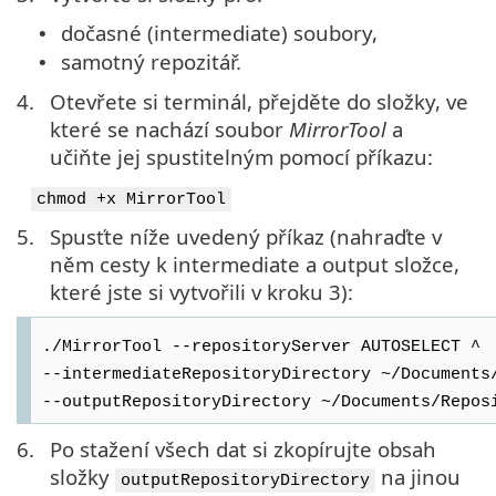
dočasné (intermediate) soubory,
•
samotný repozitář.
•
4.
Otevřete si terminál, přejděte do složky, ve
které se nachází soubor
MirrorTool
a
učiňte jej spustitelným pomocí příkazu:
chmod +x MirrorTool
5.
Spusťte níže uvedený příkaz (nahraďte v
něm cesty k intermediate a output složce,
které jste si vytvořili v kroku 3):
./MirrorTool --repositoryServer AUTOSELECT ^
--intermediateRepositoryDirectory ~/Documents
--outputRepositoryDirectory ~/Documents/Repos
6.
Po stažení všech dat si zkopírujte obsah
složky
na jinou
outputRepositoryDirectory