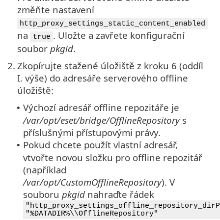
změňte nastavení
http_proxy_settings_static_content_enabled
na
. Uložte a zavřete konfigurační
true
soubor
pkgid
.
2.
Zkopírujte stažené úložiště z kroku 6 (oddíl
I. výše) do adresáře serverového offline
úložiště:
Výchozí adresář offline repozitáře je
•
/var/opt/eset/bridge/OfflineRepository
s
příslušnými přístupovými právy.
Pokud chcete použít vlastní adresář,
•
vtvořte novou složku pro offline repozitář
(například
/var/opt/CustomOfflineRepository
). V
souboru
pkgid
nahraďte řádek
"http_proxy_settings_offline_repository_dirP
"%DATADIR%\\OfflineRepository"