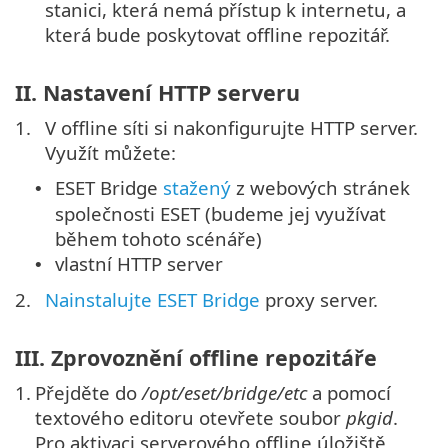
stanici, která nemá přístup k internetu, a
která bude poskytovat offline repozitář.
II. Nastavení HTTP serveru
1.
V offline síti si nakonfigurujte HTTP server.
Využít můžete:
ESET Bridge
stažený
z webových stránek
•
společnosti ESET (budeme jej využívat
během tohoto scénáře)
vlastní HTTP server
•
2.
Nainstalujte ESET Bridge
proxy server.
III. Zprovoznění offline repozitáře
1.
Přejděte do
/opt/eset/bridge/etc
a pomocí
textového editoru otevřete soubor
pkgid
.
Pro aktivaci serverového offline úložiště