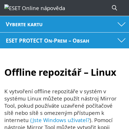
Vyberte kartu
ESET PROTECT On-Prem – Obsah
Offline repozitář – Linux
K vytvoření offline repozitáře v systém v
systému Linux můžete použít nástroj Mirror
Tool, pokud používáte uzavřené počítačové
sítě nebo sítě s omezeným přístupem k
internetu
(Jste Windows uživatel?
). Pomocí
nástroje Mirror Tool můžete vytvořit kopii