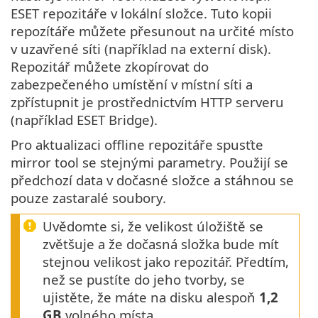
ESET repozitáře v lokální složce. Tuto kopii
repozítáře můžete přesunout na určité místo
v uzavřené síti (například na externí disk).
Repozitář můžete zkopírovat do
zabezpečeného umístění v místní síti a
zpřístupnit je prostřednictvím HTTP serveru
(například ESET Bridge).
Pro aktualizaci offline repozitáře spusťte
mirror tool se stejnými parametry. Použijí se
předchozí data v dočasné složce a stáhnou se
pouze zastaralé soubory.
Uvědomte si, že velikost úložiště se
zvětšuje a že dočasná složka bude mít
stejnou velikost jako repozitář. Předtím,
než se pustíte do jeho tvorby, se
ujistěte, že máte na disku alespoň
1,2
GB
volného místa.