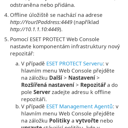
odstraněna nebo přidána.
4.
Offline úložiště se nachází na adrese
http://YourIPaddress:4449
(například
http://10.1.1.10:4449
).
5.
Pomocí ESET PROTECT Web Console
nastavte komponentám infrastruktury nový
repozitář:
a.
V případě
ESET PROTECT Serveru
: v
hlavním menu Web Console přejděte
na záložku
Další
>
Nastavení
>
Rozšířená nastavení
>
Repozitář
a do
pole
Server
zadejte adresu k offline
repozitáři.
b.
V případě
ESET Management Agentů
: v
hlavním menu Web Console přejděte
na záložku
Politiky
a
vytvořte
nebo
upravte
stávající politiku, kde v