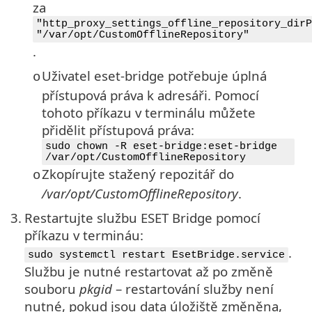
za
"http_proxy_settings_offline_repository_dirP
"/var/opt/CustomOfflineRepository"
.
Uživatel eset-bridge potřebuje úplná
o
přístupová práva k adresáři. Pomocí
tohoto příkazu v terminálu můžete
přidělit přístupová práva:
sudo chown -R eset-bridge:eset-bridge
/var/opt/CustomOfflineRepository
Zkopírujte stažený repozitář do
o
/var/opt/CustomOfflineRepository
.
3.
Restartujte službu ESET Bridge pomocí
příkazu v termináu:
.
sudo systemctl restart EsetBridge.service
Službu je nutné restartovat až po změně
souboru
pkgid
– restartování služby není
nutné, pokud jsou data úložiště změněna,