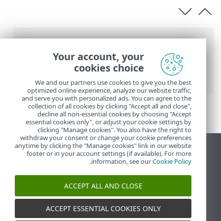
عناصر التنقل التفصيلي
Your account, your
تعليمات ESET عبر الإنترنت
>
ESET PROTECT
cookies choice
On-Prem
>
الترحيل وإعادة التثبيت
We and our partners use cookies to give you the best
optimized online experience, analyze our website traffic,
and serve you with personalized ads. You can agree to the
collection of all cookies by clicking "Accept all and close",
decline all non-essential cookies by choosing "Accept
essential cookies only", or adjust your cookie settings by
clicking "Manage cookies". You also have the right to
withdraw your consent or change your cookie preferences
anytime by clicking the "Manage cookies" link in our website
عرض موقع سطح المكتب
footer or in your account settings (if available). For more
.
information, see our
Cookie Policy
End of Life
قاعدة معارف ESET
ACCEPT ALL AND CLOSE
منتدى ESET
ESET Status Portal
ACCEPT ESSENTIAL COOKIES ONLY
الدعم الإقليمي