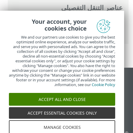
عناصر التنقل التفصيلي
تعليمات ESET عبر الإنترنت
>
ESET PROTECT
Your account, your
On-Prem
>
تثبيت
>
تثبيت المكونات على نظام
cookies choice
تشغيل Windows
> تثبيت الخادم - Windows
We and our partners use cookies to give you the best
optimized online experience, analyze our website traffic,
and serve you with personalized ads. You can agree to the
collection of all cookies by clicking "Accept all and close",
decline all non-essential cookies by choosing "Accept
essential cookies only", or adjust your cookie settings by
clicking "Manage cookies". You also have the right to
withdraw your consent or change your cookie preferences
anytime by clicking the "Manage cookies" link in our website
عرض موقع سطح المكتب
footer or in your account settings (if available). For more
.
information, see our
Cookie Policy
End of Life
قاعدة معارف ESET
ACCEPT ALL AND CLOSE
منتدى ESET
ESET Status Portal
ACCEPT ESSENTIAL COOKIES ONLY
الدعم الإقليمي
MANAGE COOKIES