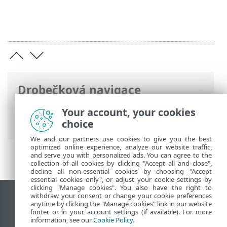
Drobečková navigace
ESET Online nápověda
>
ESET PROTECT
Your account, your cookies
Hub
>
Právní dokumenty
choice
We and our partners use cookies to give you the best
optimized online experience, analyze our website traffic,
and serve you with personalized ads. You can agree to the
collection of all cookies by clicking "Accept all and close",
decline all non-essential cookies by choosing "Accept
essential cookies only", or adjust your cookie settings by
clicking "Manage cookies". You also have the right to
withdraw your consent or change your cookie preferences
Zobrazit verzi pro počítač
anytime by clicking the "Manage cookies" link in our website
footer or in your account settings (if available). For more
End of Life
information, see our
Cookie Policy
.
ESET Databáze znalostí