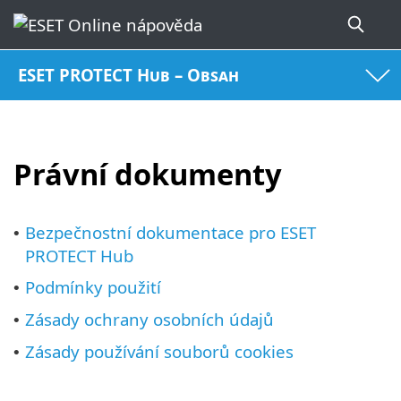
ESET PROTECT Hub – Obsah
Právní dokumenty
Bezpečnostní dokumentace pro ESET
•
PROTECT Hub
Podmínky použití
•
Zásady ochrany osobních údajů
•
Zásady používání souborů cookies
•