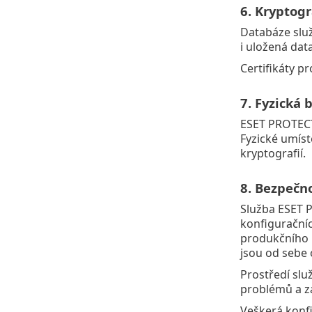
6. Kryptogr
Databáze služ
i uložená dat
Certifikáty p
7. Fyzická 
ESET PROTECT 
Fyzické umíst
kryptografií.
8. Bezpečn
Služba ESET 
konfiguračníc
produkčního p
jsou od sebe
Prostředí slu
problémů a za
Veškerá konfi