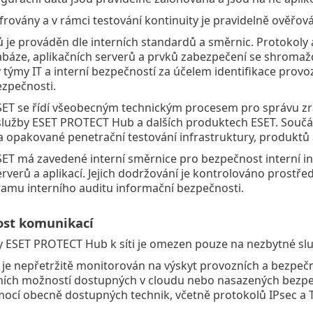
ifrovány a v rámci testování kontinuity je pravidelně ověřová
 je prováděn dle interních standardů a směrnic. Protokoly 
báze, aplikačních serverů a prvků zabezpečení se shromažď
týmy IT a interní bezpečností za účelem identifikace provo
ezpečnosti.
ET se řídí všeobecným technickým procesem pro správu zrani
služby ESET PROTECT Hub a dalších produktech ESET. Součás
 a opakované penetrační testování infrastruktury, produktů a
ET má zavedené interní směrnice pro bezpečnost interní infr
erverů a aplikací. Jejich dodržování je kontrolováno prost
amu interního auditu informační bezpečnosti.
ost komunikací
y ESET PROTECT Hub k síti je omezen pouze na nezbytné slu
 je nepřetržitě monitorován na výskyt provozních a bezpečno
ních možností dostupných v cloudu nebo nasazených bezpeč
ocí obecně dostupných technik, včetně protokolů IPsec a T