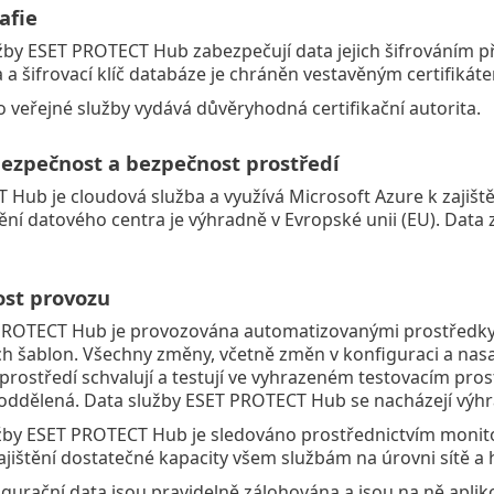
afie
by ESET PROTECT Hub zabezpečují data jejich šifrováním p
a a šifrovací klíč databáze je chráněn vestavěným certifikát
ro veřejné služby vydává důvěryhodná certifikační autorita.
bezpečnost a bezpečnost prostředí
Hub je cloudová služba a využívá Microsoft Azure k zajiště
ění datového centra je výhradně v Evropské unii (EU). Data
ost provozu
PROTECT Hub je provozována automatizovanými prostředky 
h šablon. Všechny změny, včetně změn v konfiguraci a nas
rostředí schvalují a testují ve vyhrazeném testovacím prost
 oddělená. Data služby ESET PROTECT Hub se nacházejí výh
žby ESET PROTECT Hub je sledováno prostřednictvím monito
jištění dostatečné kapacity všem službám na úrovni sítě a h
gurační data jsou pravidelně zálohována a jsou na ně apli