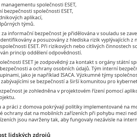
 managementu společnosti ESET,
ní bezpečnosti společnosti ESET,
dnikových aplikací,
dpůrných týmů.
a informační bezpečnost je přidělována v souladu se zaved
identifikovány a posuzovány z hlediska rizik vyplývajícíc
 společnosti ESET. Při rizikových nebo citlivých činnostech s
ován princip oddělení odpovědností.
olečnosti ESET je zodpovědný za kontakt s orgány státní sp
bezpečnosti a ochrany osobních údajů. Tým interní bezpečn
pinami, jako je například ISACA. Výzkumné týmy společnos
zabývajícími se bezpečností a širší komunitou pro kyberne
ezpečnost je zohledněna v projektovém řízení pomocí aplik
ojektu.
u a práci z domova pokrývají politiky implementované na mobi
é ochrany dat na mobilních zařízeních při pohybu mezi ne
ízeních jsou navrženy tak, aby fungovaly nezávisle na intern
st lidských zdrojů