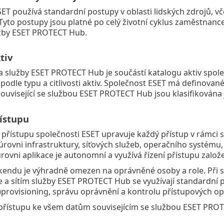
ET používá standardní postupy v oblasti lidských zdrojů, v
Tyto postupy jsou platné po celý životní cyklus zaměstnance 
užby ESET PROTECT Hub.
tiv
a služby ESET PROTECT Hub je součástí katalogu aktiv spole
podle typu a citlivosti aktiv. Společnost ESET má definované
ouvisející se službou ESET PROTECT Hub jsou klasifikována
řístupu
ní přístupu společnosti ESET upravuje každý přístup v rámci
úrovni infrastruktury, síťových služeb, operačního systému
úrovni aplikace je autonomní a využívá řízení přístupu založ
kendu je výhradně omezen na oprávněné osoby a role. Při 
e a sítím služby ESET PROTECT Hub se využívají standardní p
e)provisioning, správu oprávnění a kontrolu přístupových op
přístupu ke všem datům souvisejícím se službou ESET PROTE