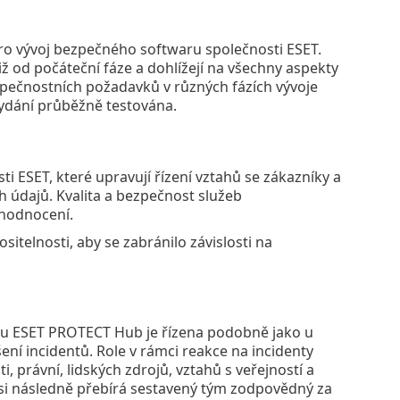
ro vývoj bezpečného softwaru společnosti ESET.
iž od počáteční fáze a dohlížejí na všechny aspekty
ezpečnostních požadavků v různých fázích vývoje
vydání průběžně testována.
i ESET, které upravují řízení vztahů se zákazníky a
 údajů. Kvalita a bezpečnost služeb
 hodnocení.
telnosti, aby se zabránilo závislosti na
žbou ESET PROTECT Hub je řízena podobně jako u
ení incidentů. Role v rámci reakce na incidenty
, právní, lidských zdrojů, vztahů s veřejností a
 si následně přebírá sestavený tým zodpovědný za