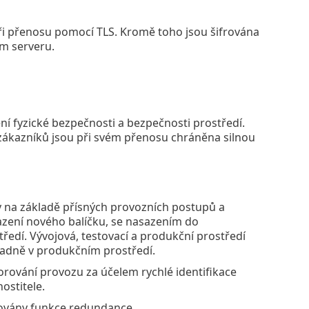
ři přenosu pomocí TLS. Kromě toho jsou šifrována
em serveru.
ní fyzické bezpečnosti a bezpečnosti prostředí.
 zákazníků jsou při svém přenosu chráněna silnou
na základě přísných provozních postupů a
azení nového balíčku, se nasazením do
ředí. Vývojová, testovací a produkční prostředí
radně v produkčním prostředí.
rování provozu za účelem rychlé identifikace
ostitele.
kovány funkce redundance.