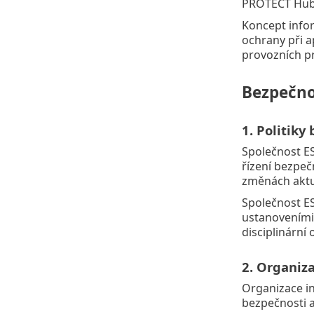
PROTECT Hub
Koncept infor
ochrany při a
provozních pr
Bezpečno
1. Politiky
Společnost ES
řízení bezpeč
změnách aktua
Společnost ES
ustanoveními
disciplinární
2. Organiz
Organizace in
bezpečnosti a 