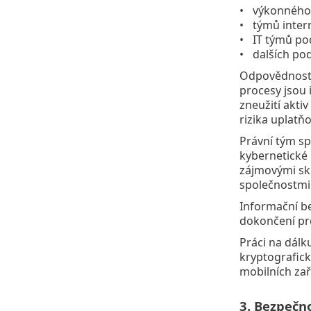
výkonného
týmů inter
IT týmů po
dalších po
Odpovědnost z
procesy jsou 
zneužití aktiv
rizika uplatň
Právní tým sp
kybernetické 
zájmovými sku
společnostmi 
Informační b
dokončení pr
Práci na dálk
kryptografick
mobilních zař
3. Bezpečno