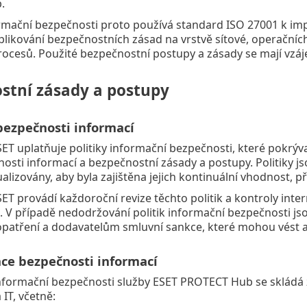
.
mační bezpečnosti proto používá standard ISO 27001 k imp
plikování bezpečnostních zásad na vrstvě sítové, operačníc
ocesů. Použité bezpečnostní postupy a zásady se mají vzá
stní zásady a postupy
 bezpečnosti informací
ET uplatňuje politiky informační bezpečnosti, které pokrýv
nosti informací a bezpečnostní zásady a postupy. Politiky
lizovány, aby byla zajištěna jejich kontinuální vhodnost, p
ET provádí každoroční revize těchto politik a kontroly inter
. V případě nedodržování politik informační bezpečnosti j
 opatření a dodavatelům smluvní sankce, které mohou vést 
ace bezpečnosti informací
formační bezpečnosti služby ESET PROTECT Hub se skládá z
IT, včetně: