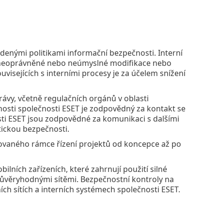
enými politikami informační bezpečnosti. Interní
h z neoprávněné nebo neúmyslné modifikace nebo
ouvisejících s interními procesy je za účelem snížení
rávy, včetně regulačních orgánů v oblasti
osti společnosti ESET je zodpovědný za kontakt se
ti ESET jsou zodpovědné za komunikaci s dalšími
tickou bezpečnosti.
ovaného rámce řízení projektů od koncepce až po
lních zařízeních, které zahrnují použití silné
důvěryhodnými sítěmi. Bezpečnostní kontroly na
ích sítích a interních systémech společnosti ESET.