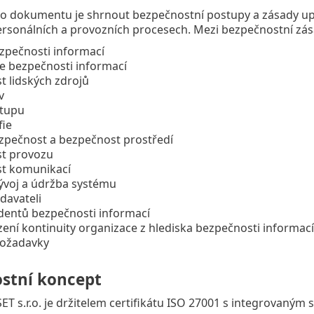
o dokumentu je shrnout bezpečnostní postupy a zásady up
ersonálních a provozních procesech. Mezi bezpečnostní zás
ezpečnosti informací
e bezpečnosti informací
 lidských zdrojů
v
stupu
fie
ezpečnost a bezpečnost prostředí
t provozu
t komunikací
vývoj a údržba systému
davateli
identů bezpečnosti informací
zení kontinuity organizace z hlediska bezpečnosti informací
požadavky
stní koncept
ET s.r.o. je držitelem certifikátu ISO 27001 s integrovaným