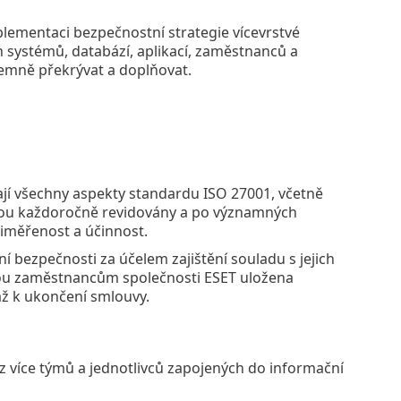
lementaci bezpečnostní strategie vícevrstvé
h systémů, databází, aplikací, zaměstnanců a
jemně překrývat a doplňovat.
ají všechny aspekty standardu ISO 27001, včetně
 jsou každoročně revidovány a po významných
řiměřenost a účinnost.
ní bezpečnosti za účelem zajištění souladu s jejich
sou zaměstnancům společnosti ESET uložena
až k ukončení smlouvy.
 více týmů a jednotlivců zapojených do informační