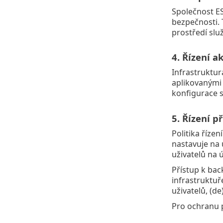
Společnost ES
bezpečnosti. 
prostředí sl
4. Řízení ak
Infrastruktur
aplikovanými 
konfigurace s
5. Řízení p
Politika říze
nastavuje na 
uživatelů na 
Přístup k bac
infrastruktuř
uživatelů, (d
Pro ochranu 