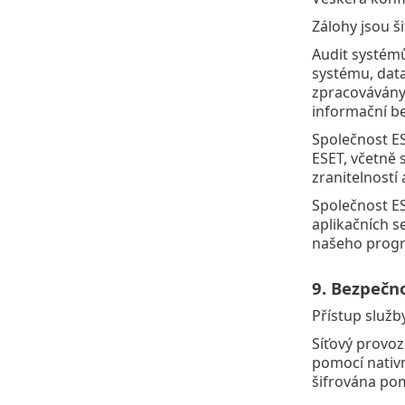
Zálohy jsou š
Audit systémů
systému, data
zpracovávány 
informační b
Společnost ES
ESET, včetně 
zranitelností
Společnost ES
aplikačních s
našeho progr
9. Bezpečn
Přístup služb
Síťový provoz
pomocí nativ
šifrována pom