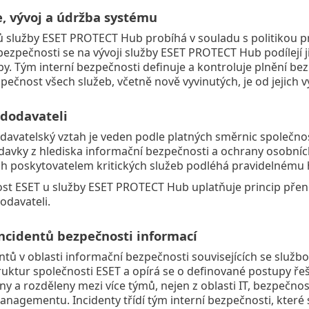
e, vývoj a údržba systému
 služby ESET PROTECT Hub probíhá v souladu s politikou p
bezpečnosti se na vývoji služby ESET PROTECT Hub podílejí j
by. Tým interní bezpečnosti definuje a kontroluje plnění b
pečnost všech služeb, včetně nově vyvinutých, je od jejich 
 dodavateli
davatelský vztah je veden podle platných směrnic společnost
avky z hlediska informační bezpečnosti a ochrany osobních
h poskytovatelem kritických služeb podléhá pravidelnému
st ESET u služby ESET PROTECT Hub uplatňuje princip přenosi
odavateli.
incidentů bezpečnosti informací
ntů v oblasti informační bezpečnosti souvisejících se slu
truktur společnosti ESET a opírá se o definované postupy řeš
y a rozděleny mezi více týmů, nejen z oblasti IT, bezpečnosti
agementu. Incidenty třídí tým interní bezpečnosti, které