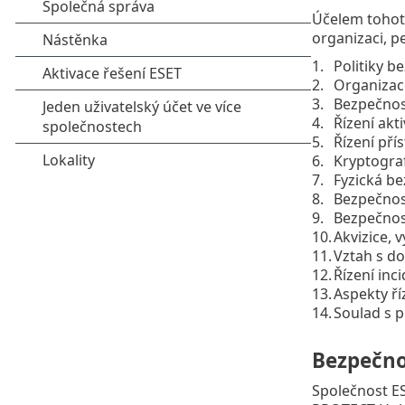
Účelem tohot
organizaci, p
Politiky b
Organizac
Bezpečnost
Řízení akti
Řízení pří
Kryptogra
Fyzická b
Bezpečnos
Bezpečnos
Akvizice, 
Vztah s do
Řízení inc
Aspekty ří
Soulad s 
Bezpečno
Společnost ES