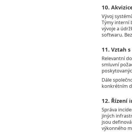
10. Akvizic
Vývoj systémů
Týmy interní 
vývoje a údrž
softwaru. Bez
11. Vztah s
Relevantní do
smluvní požad
poskytovanýc
Dále společno
konkrétním d
12. Řízení 
Správa incide
jiných infras
jsou definován
výkonného man