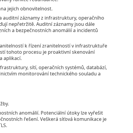
na jejich obnovitelnost.
a auditní záznamy z infrastruktury, operačního
ují nepřetržitě. Auditní záznamy jsou dále
zních a bezpečnostních anomálií a incidentů
telností k řízení zranitelností v infrastruktuře
tí tohoto procesu je proaktivní skenování
 aplikací.
astruktury, sítí, operačních systémů, databází,
řednictvím monitorování technického souladu a
žby.
stních anomálií. Potenciální útoky lze vyřešit
nostních řešení. Veškerá síťová komunikace je
LS.