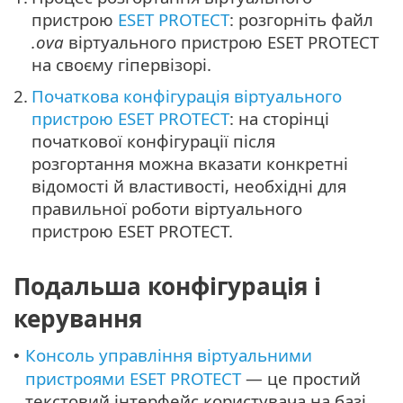
пристрою
ESET PROTECT
: розгорніть файл
.ova
віртуального пристрою ESET PROTECT
на своєму гіпервізорі.
2.
Початкова конфігурація віртуального
пристрою ESET PROTECT
: на сторінці
початкової конфігурації після
розгортання можна вказати конкретні
відомості й властивості, необхідні для
правильної роботи віртуального
пристрою ESET PROTECT.
Подальша конфігурація і
керування
Консоль управління віртуальними
•
пристроями ESET PROTECT
— це простий
текстовий інтерфейс користувача на базі