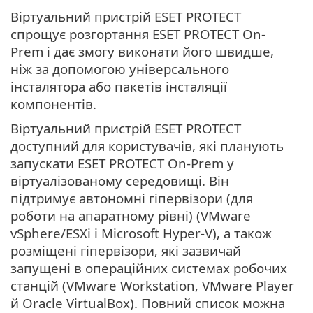
Віртуальний пристрій ESET PROTECT
спрощує розгортання ESET PROTECT On-
Prem і дає змогу виконати його швидше,
ніж за допомогою універсального
інсталятора або пакетів інсталяції
компонентів.
Віртуальний пристрій ESET PROTECT
доступний для користувачів, які планують
запускати ESET PROTECT On-Prem у
віртуалізованому середовищі. Він
підтримує автономні гіпервізори (для
роботи на апаратному рівні) (VMware
vSphere/ESXi і Microsoft Hyper-V), а також
розміщені гіпервізори, які зазвичай
запущені в операційних системах робочих
станцій (VMware Workstation, VMware Player
й Oracle VirtualBox). Повний список можна