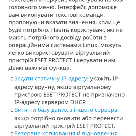
головного меню. Інтерфейс допоможе
вам виконувати текстові команди,
пропонуючи вказати значення, коли це
буде потрібно. Навіть користувачі, які не
мають потрібного досвіду роботи з
операційними системами Linux, можуть
легко використовувати віртуальний
пристрій ESET PROTECT і керувати ним.
Деякі важливі функції:
Задати статичну IP-адресу
: укажіть IP-
o
адресу вручну, якщо віртуальному
пристрою ESET PROTECT не призначено
IP-адресу сервером DHCP.
Витягти базу даних з іншого сервера
:
o
якщо потрібно оновити або перенести
віртуальний пристрій ESET PROTECT.
Резервне копіювання й відновлення
o