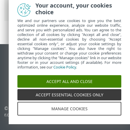
PROTECT On-Prem
>
Огляд віртуального
Your account, your cookies
пристрою ESET PROTECT
choice
We and our partners use cookies to give you the best
optimized online experience, analyze our website traffic,
and serve you with personalized ads. You can agree to the
collection of all cookies by clicking "Accept all and close",
decline all non-essential cookies by choosing "Accept
essential cookies only", or adjust your cookie settings by
clicking "Manage cookies". You also have the right to
withdraw your consent or change your cookie preferences
Переглянути повну версію
anytime by clicking the "Manage cookies" link in our website
footer or in your account settings (if available). For more
End of Life
information, see our
Cookie Policy
.
База знань ESET
Форум ESET
ACCEPT ALL AND CLOSE
ESET Status Portal
Регіональна підтримка
ACCEPT ESSENTIAL COOKIES ONLY
© 1992 - 2026 ESET, spol. s
Керувати файлами cookie
MANAGE COOKIES
r.o. - Усі права захищено.
Політика щодо файлів
cookie