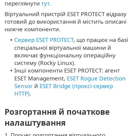
переглянути
тут
.
Віртуальний пристрій ESET PROTECT відразу
готовий до використання й містить описані
нижче компоненти.
Сервер ESET PROTECT
, що працює на базі
•
спеціальної віртуальної машини й
включає функціональну операційну
систему (
Rocky Linux
).
Інші компоненти ESET PROTECT: агент
•
ESET Management,
ESET Rogue Detection
Sensor
й
ESET Bridge (проксі-сервер
HTTP)
.
Розгортання й початкове
налаштування
1.
Процес розгортання віртуального