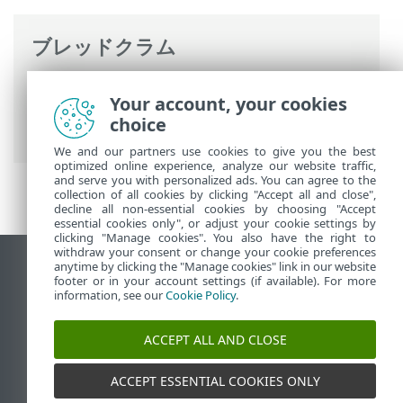
ブレッドクラム
ESETオンラインヘルプ
>
ESET PROTECT
Your account, your cookies
On-Prem
>
ESET PROTECT仮想アプライア
choice
ンスの概要
We and our partners use cookies to give you the best
optimized online experience, analyze our website traffic,
and serve you with personalized ads. You can agree to the
collection of all cookies by clicking "Accept all and close",
decline all non-essential cookies by choosing "Accept
essential cookies only", or adjust your cookie settings by
clicking "Manage cookies". You also have the right to
withdraw your consent or change your cookie preferences
anytime by clicking the "Manage cookies" link in our website
デスクトップサイトの表示
footer or in your account settings (if available). For more
End of Life
information, see our
Cookie Policy
.
ESETナレッジベース
ACCEPT ALL AND CLOSE
ESETフォーラム
ESET Status Portal
ACCEPT ESSENTIAL COOKIES ONLY
地域サポート