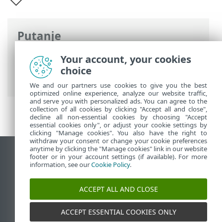
Putanje
ESET-ova online pomoć
>
ESET PROTECT
Your account, your cookies
On-Prem
>
Uvod u ESET PROTECT
choice
virtualni uređaj
We and our partners use cookies to give you the best
optimized online experience, analyze our website traffic,
and serve you with personalized ads. You can agree to the
collection of all cookies by clicking "Accept all and close",
decline all non-essential cookies by choosing "Accept
essential cookies only", or adjust your cookie settings by
clicking "Manage cookies". You also have the right to
withdraw your consent or change your cookie preferences
anytime by clicking the "Manage cookies" link in our website
Prikaži stranicu za radnu površinu
footer or in your account settings (if available). For more
information, see our
Cookie Policy
.
End of Life
ESET-ova baza znanja
ACCEPT ALL AND CLOSE
ESET-ov forum
ESET Status Portal
ACCEPT ESSENTIAL COOKIES ONLY
Regionalna podrška