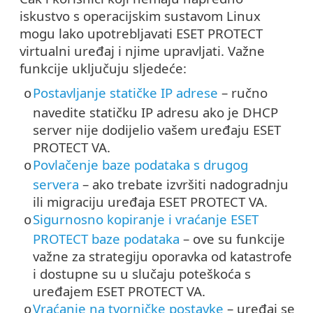
iskustvo s operacijskim sustavom Linux
mogu lako upotrebljavati ESET PROTECT
virtualni uređaj i njime upravljati. Važne
funkcije uključuju sljedeće:
Postavljanje statičke IP adrese
– ručno
o
navedite statičku IP adresu ako je DHCP
server nije dodijelio vašem uređaju ESET
PROTECT VA.
Povlačenje baze podataka s drugog
o
servera
– ako trebate izvršiti nadogradnju
ili migraciju uređaja ESET PROTECT VA.
Sigurnosno kopiranje i vraćanje ESET
o
PROTECT baze podataka
– ove su funkcije
važne za strategiju oporavka od katastrofe
i dostupne su u slučaju poteškoća s
uređajem ESET PROTECT VA.
Vraćanje na tvorničke postavke
– uređaj se
o