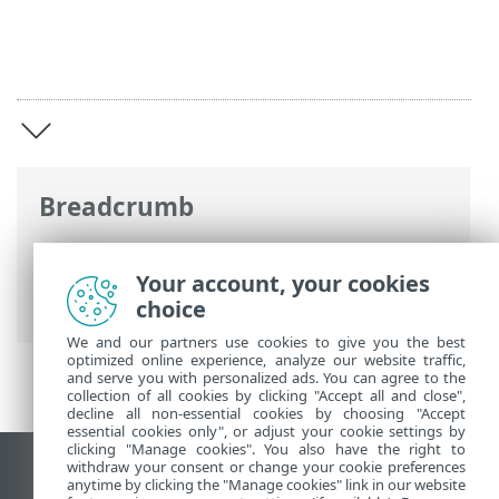
Breadcrumb
Ηλεκτρονική βοήθεια ESET
>
ESET
PROTECT On-Prem
>
Εισαγωγή στην
Your account, your cookies
εικονική συσκευή ESET PROTECT
choice
We and our partners use cookies to give you the best
optimized online experience, analyze our website traffic,
and serve you with personalized ads. You can agree to the
collection of all cookies by clicking "Accept all and close",
decline all non-essential cookies by choosing "Accept
essential cookies only", or adjust your cookie settings by
clicking "Manage cookies". You also have the right to
withdraw your consent or change your cookie preferences
Προβολή ιστότοπου επιφάνειας εργασίας
anytime by clicking the "Manage cookies" link in our website