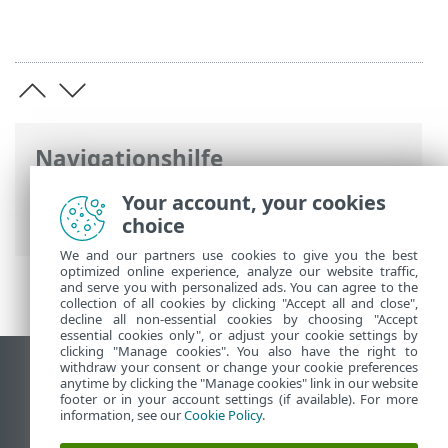
Navigationshilfe
ESET Online-Hilfe
>
ESET PROTECT On-
Your account, your cookies
Prem
>
ESET PROTECT VA bereitstellen
choice
We and our partners use cookies to give you the best
optimized online experience, analyze our website traffic,
and serve you with personalized ads. You can agree to the
collection of all cookies by clicking "Accept all and close",
decline all non-essential cookies by choosing "Accept
essential cookies only", or adjust your cookie settings by
clicking "Manage cookies". You also have the right to
withdraw your consent or change your cookie preferences
Desktop-Site anzeigen
anytime by clicking the "Manage cookies" link in our website
footer or in your account settings (if available). For more
End of Life
information, see our
Cookie Policy
.
ESET Knowledgebase