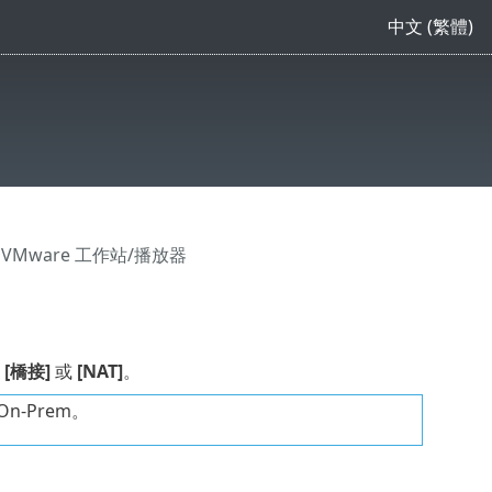
中文 (繁體)
 VMware 工作站/播放器
為
[橋接]
或
[NAT]
。
n-Prem。