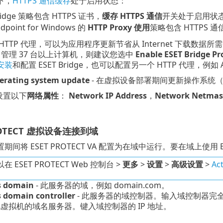
下，
HTTPS 通信缓存
处于启用状态：
Bridge 策略包含 HTTPS 证书，
缓存 HTTPS 通信
开关处于启用状
ndpoint for Windows 的
HTTP Proxy 使用
策略包含 HTTPS
HTTP 代理，可以为应用程序更新节省从 Internet 下载数据所
em 管理 37 台以上计算机，则建议您选中
Enable ESET Bridge Pr
安装
和配置 ESET Bridge，也可以配置另一个 HTTP 代理，例如 Apa
erating system update
- 在虚拟设备部署期间更新操作系统
设置以下
网络属性
：
Network IP Address
，
Network Netmas
。
PROTECT 虚拟设备连接到域
间将 ESET PROTECT VA 配置为在域中运行。要在域上使用 E
在 ESET PROTECT Web 控制台 >
更多
>
设置
>
高级设置
>
Act
 domain
- 此服务器的域，例如 domain.com。
domain controller
- 此服务器的域控制器。输入域控制器完全限
此虚拟机的域名服务器。键入域控制器的 IP 地址。