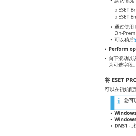
默认情况
•
ESET 
o
ESET E
o
通过使用 
•
On-Pr
可以稍后
•
Perform op
•
向下滚动以
•
为可选字段
将 ESET 
可以在初始配置期
您可以
Windows
•
Windows 
•
DNS1
- 
•