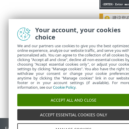
建议您在
Your account, your cookies
在您的 Web 
choice
址可能迥然不
We and our partners use cookies to give you the best optimize
首次登录到
online experience, analyze our website traffic, and serve you wit
任务。
personalized ads. You can agree to the collection of all cookies b
clicking "Accept all and close", decline all non-essential cookies b
choosing "Accept essential cookies only", or adjust your cooki
settings by clicking "Manage cookies". You also have the right t
withdraw your consent or change your cookie preference
anytime by clicking the "Manage cookies" link in our websit
footer or in your account settings (if available). For mor
information, see our
Cookie Policy
.
ACCEPT ALL AND CLOSE
ACCEPT ESSENTIAL COOKIES ONLY
End of Life
ESET 知识库
ESET 论坛
ESET Status Portal
区域支