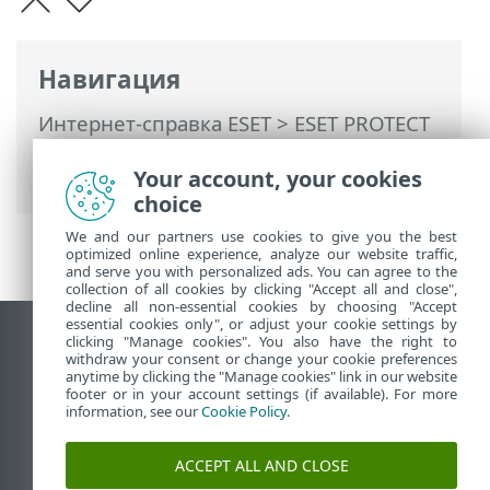
Навигация
Интернет-справка ESET
>
ESET PROTECT
On-Prem
>
Развертывание
Your account, your cookies
виртуального устройства ESET PROTECT
choice
We and our partners use cookies to give you the best
optimized online experience, analyze our website traffic,
and serve you with personalized ads. You can agree to the
collection of all cookies by clicking "Accept all and close",
decline all non-essential cookies by choosing "Accept
essential cookies only", or adjust your cookie settings by
clicking "Manage cookies". You also have the right to
Использовать сайт для ПК
withdraw your consent or change your cookie preferences
End of Life
anytime by clicking the "Manage cookies" link in our website
footer or in your account settings (if available). For more
База знаний ESET
information, see our
Cookie Policy
.
Форум ESET
ESET Status Portal
ACCEPT ALL AND CLOSE
Региональная поддержка