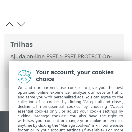
Trilhas
Ajuda on-line ESET
>
ESET PROTECT On-
Prem
>
Usando a máquina virtual ESET
PROTECT
>
Interface de gerenciamento
Your account, your cookies
Webmin
> Criação de redes
choice
We and our partners use cookies to give you the best
optimized online experience, analyze our website traffic,
and serve you with personalized ads. You can agree to the
collection of all cookies by clicking "Accept all and close",
decline all non-essential cookies by choosing "Accept
essential cookies only", or adjust your cookie settings by
clicking "Manage cookies". You also have the right to
withdraw your consent or change your cookie preferences
Ver site para desktop
anytime by clicking the "Manage cookies" link in our website
footer or in your account settings (if available). For more
End of Life