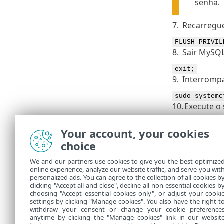
senha.
7.
Recarregue 
FLUSH PRIVIL
8.
Sair MySQL
exit;
9.
Interrompa
sudo systemc
10.
Execute o
systemctl un
Your account, your cookies
11.
Iniciar My
choice
sudo systemc
12.
Reinicie a
We and our partners use cookies to give you the best optimize
online experience, analyze our website traffic, and serve you wit
solicitado 
personalized ads. You can agree to the collection of all cookies b
clicking "Accept all and close", decline all non-essential cookies b
Agora, você 
choosing "Accept essential cookies only", or adjust your cooki
settings by clicking "Manage cookies". You also have the right t
withdraw your consent or change your cookie preference
anytime by clicking the "Manage cookies" link in our websit