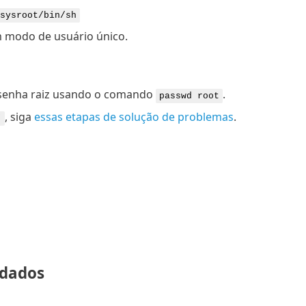
sysroot/bin/sh
m modo de usuário único.
a senha raiz usando o comando
.
passwd root
, siga
essas etapas de solução de problemas
.
"
 dados