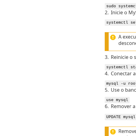
sudo systemc
2.
Inicie o M
systemctl se
A exec
descone
3.
Reinicie o
systemctl st
4.
Conectar 
mysql -u roo
5.
Use o ban
use mysql
6.
Remover a
UPDATE mysql
Remover