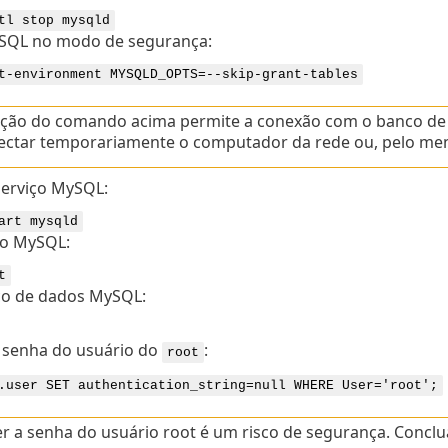
tl stop mysqld
ySQL no modo de segurança:
t-environment MYSQLD_OPTS=--skip-grant-tables
ução do comando acima permite a conexão com o banco 
ctar temporariamente o computador da rede ou, pelo meno
 serviço MySQL:
art mysqld
ao MySQL:
t
co de dados MySQL:
 senha do usuário do
:
root
.user SET authentication_string=null WHERE User='root';
 a senha do usuário root é um risco de segurança. Conclu