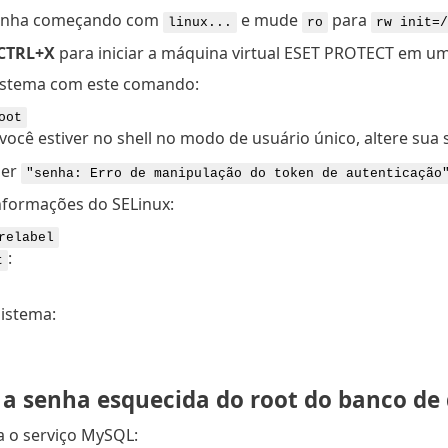
 linha começando com
e mude
para
linux...
ro
rw init=/
CTRL+X
para iniciar a máquina virtual ESET PROTECT em u
istema com este comando:
oot
você estiver no shell no modo de usuário único, altere su
ber
"senha: Erro de manipulação do token de autenticação
informações do SELinux:
relabel
:
t
sistema:
 a senha esquecida do root do banco de
 o serviço MySQL: