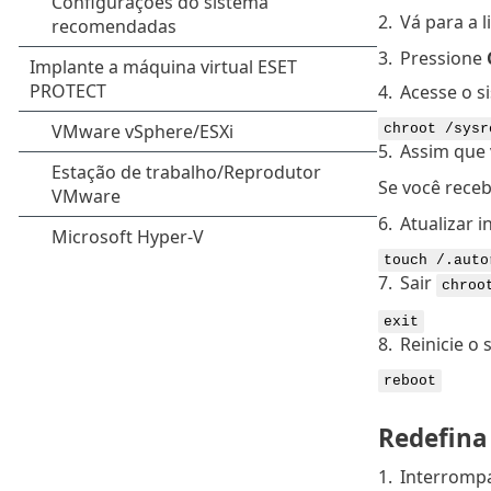
2.
Vá para a
3.
Pressione
4.
Acesse o s
chroot /sysr
5.
Assim que 
Se você rece
6.
Atualizar 
touch /.auto
7.
Sair
chroo
exit
8.
Reinicie o 
reboot
Redefina
1.
Interrompa