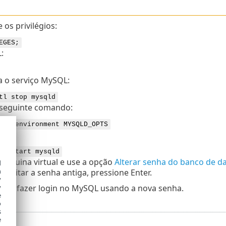
os privilégios:
EGES;
:
 o serviço MySQL:
tl stop mysqld
 seguinte comando:
set-environment MYSQLD_OPTS
SQL:
tl start mysqld
 máquina virtual e use a opção
Alterar senha do banco de d
d
h
a digitar a senha antiga, pressione Enter.
y
y
pode fazer login no MySQL usando a nova senha.
e
o
s
e