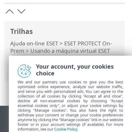
Trilhas
Ajuda on-line ESET
>
ESET PROTECT On-
Prem
>
Usando a máquina virtual ESET
PROTECT
>
Console de gerenciamento de
máquina virtual ESET PROTECT
> Retirar
Your account, your cookies
banco de dados de outro servidor
choice
We and our partners use cookies to give you the best
optimized online experience, analyze our website traffic,
and serve you with personalized ads. You can agree to the
collection of all cookies by clicking "Accept all and close",
decline all non-essential cookies by choosing "Accept
essential cookies only", or adjust your cookie settings by
clicking "Manage cookies". You also have the right to
withdraw your consent or change your cookie preferences
Ver site para desktop
anytime by clicking the "Manage cookies" link in our website
footer or in your account settings (if available). For more
End of Life
information, see our
Cookie Policy
.