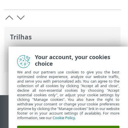
Trilhas
Ajuda on-line ESET
>
ESET PROTECT On-
Prem
>
FAQ
> Ativar/desativar o ping na
Your account, your cookies
máquina virtual ESET PROTECT
choice
We and our partners use cookies to give you the best
optimized online experience, analyze our website traffic,
and serve you with personalized ads. You can agree to the
collection of all cookies by clicking "Accept all and close",
decline all non-essential cookies by choosing "Accept
essential cookies only", or adjust your cookie settings by
clicking "Manage cookies". You also have the right to
withdraw your consent or change your cookie preferences
Ver site para desktop
anytime by clicking the "Manage cookies" link in our website
footer or in your account settings (if available). For more
End of Life
information, see our
Cookie Policy
.
Base de conhecimento ESET